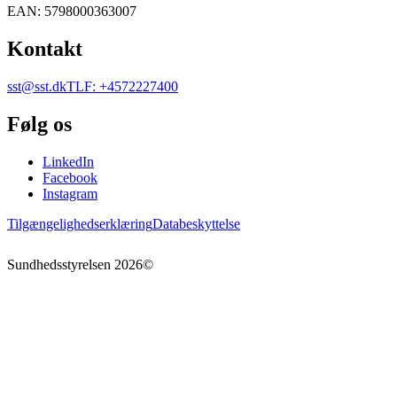
EAN
:
5798000363007
Kontakt
sst@sst.dk
TLF
:
+4572227400
Følg os
LinkedIn
Facebook
Instagram
Tilgængelighedserklæring
Databeskyttelse
Sundhedsstyrelsen
2026
©