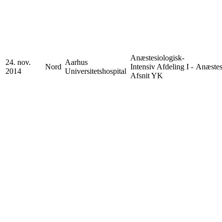
Anæstesiologisk-
24. nov.
Aarhus
Nord
Intensiv Afdeling I -
Anæstes
2014
Universitetshospital
Afsnit YK