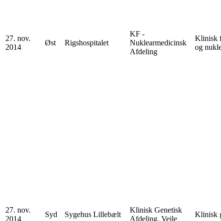
KF -
27. nov.
Klinisk 
Øst
Rigshospitalet
Nuklearmedicinsk
2014
og nukl
Afdeling
27. nov.
Klinisk Genetisk
Syd
Sygehus Lillebælt
Klinisk 
2014
Afdeling, Vejle