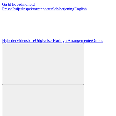
Gå til hovedindhold
Presse
Puljer
Inspektorrapporter
Selvbetjening
English
Nyheder
Vidensbase
Udgivelser
Høringer
Arrangementer
Om os