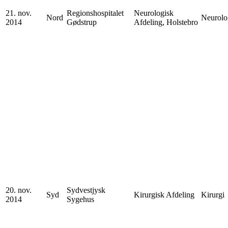
21. nov.
Regionshospitalet
Neurologisk
Nord
Neurolo
2014
Gødstrup
Afdeling, Holstebro
20. nov.
Sydvestjysk
Syd
Kirurgisk Afdeling
Kirurgi
2014
Sygehus