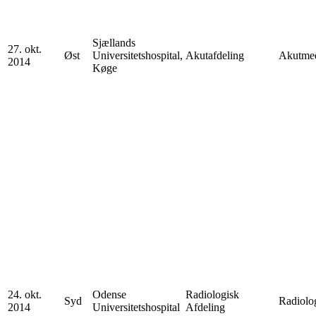
Sjællands
27. okt.
Øst
Universitetshospital,
Akutafdeling
Akutmed
2014
Køge
24. okt.
Odense
Radiologisk
Syd
Radiolo
2014
Universitetshospital
Afdeling