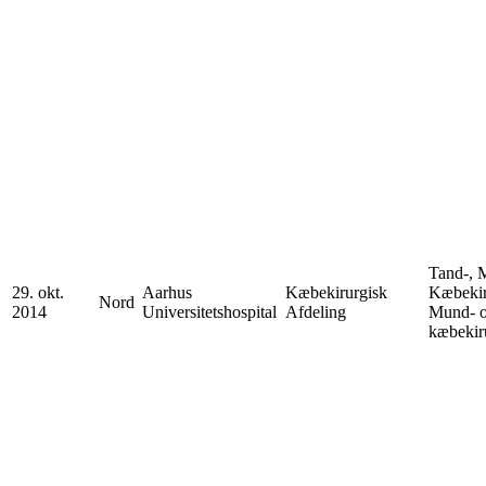
Tand-, 
29. okt.
Aarhus
Kæbekirurgisk
Kæbekir
Nord
2014
Universitetshospital
Afdeling
Mund- 
kæbekir