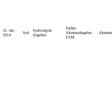
Fælles
31. okt.
Sydvestjysk
Syd
Akutmodtagelse,
Akutmed
2014
Sygehus
FAM