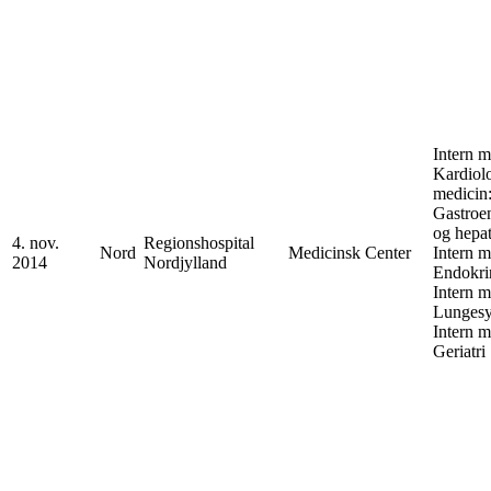
Intern m
Kardiolo
medicin
Gastroen
og hepat
4. nov.
Regionshospital
Nord
Medicinsk Center
Intern m
2014
Nordjylland
Endokri
Intern m
Lunges
Intern m
Geriatri