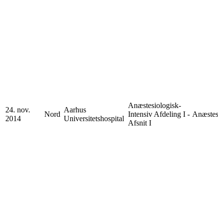
Anæstesiologisk-
24. nov.
Aarhus
Nord
Intensiv Afdeling I -
Anæstes
2014
Universitetshospital
Afsnit I