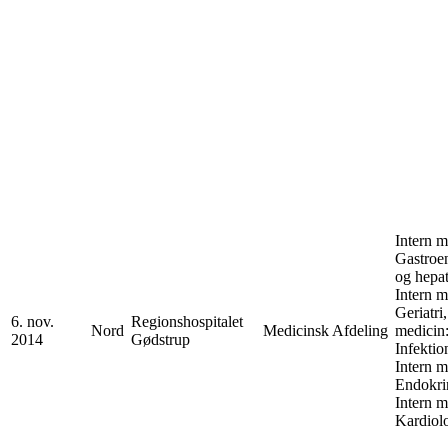
Intern m
Gastroen
og hepat
Intern m
Geriatri,
6. nov.
Regionshospitalet
Nord
Medicinsk Afdeling
medicin
2014
Gødstrup
Infektio
Intern m
Endokri
Intern m
Kardiol