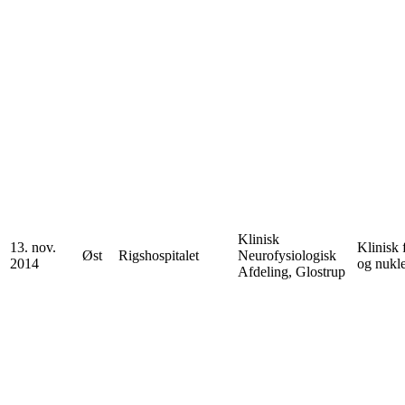
Klinisk
13. nov.
Klinisk 
Øst
Rigshospitalet
Neurofysiologisk
2014
og nukl
Afdeling, Glostrup