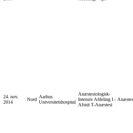
Anæstesiologisk-
24. nov.
Aarhus
Nord
Intensiv Afdeling I -
Anæstes
2014
Universitetshospital
Afsnit T-Anæstesi