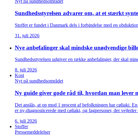
Nyt på sundhedsområdet
Sundhedsstyrelsen advarer om, at et stærkt synt
Stoffet er fundet i Danmark dels i forbindelse med en obduktio
31. juli 2026
Nye anbefalinger skal mindske unødvendige bill
Sundhedsstyrelsen udgiver en række anbefalinger, der skal mind
8. juli 2026
Kost
Nyt på sundhedsområdet
Ny guide giver gode råd til, hvordan man lever 
Det anslås, at op mod 1 procent af befolkningen har cøliaki. E
er ny-diagnosticerede med cøliaki, og fagpersoner, der vejleder
6. juli 2026
Stoffer
Pressemeddelelser