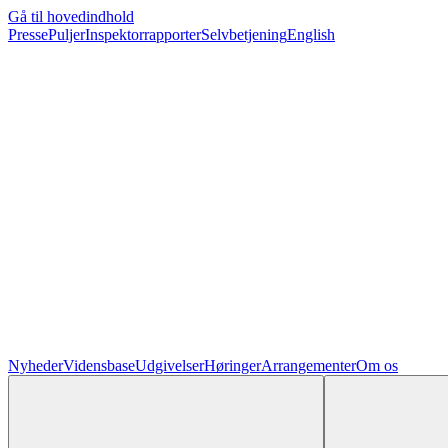
Gå til hovedindhold
Presse
Puljer
Inspektorrapporter
Selvbetjening
English
Nyheder
Vidensbase
Udgivelser
Høringer
Arrangementer
Om os