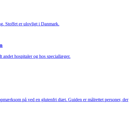
. Stoffet er ulovligt i Danmark.
en
 andet hospitaler og hos speciallæger.
opmærksom på ved en glutenfri diæt. Guiden er målrettet personer, der