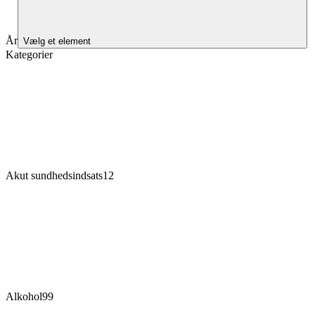
År
Vælg et element
Kategorier
Akut sundhedsindsats
12
Alkohol
99