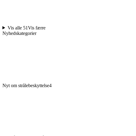
Vis alle 51
Vis færre
Nyhedskategorier
Nyt om strålebeskyttelse
4