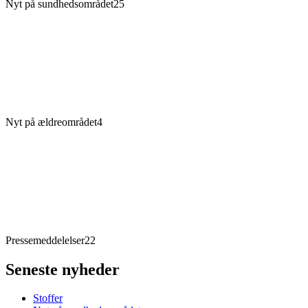
Nyt på sundhedsområdet
25
Nyt på ældreområdet
4
Pressemeddelelser
22
Seneste nyheder
Stoffer