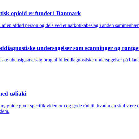
etisk opioid er fundet i Danmark
n af en afdød person og dels ved et narkotikabeslag i anden sammenhæng
eddiagnostiske undersøgelser som scanninger og røntg
ske uhensigtsmæssig brug af billeddiagnostiske undersøgelser på blandt
med cøliaki
n ny guide giver specifik viden om og gode råd til, hvad man skal være 
 dem.