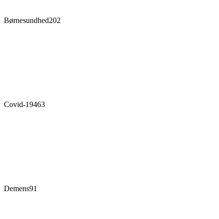
Børnesundhed
202
Covid-19
463
Demens
91