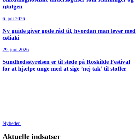
røntgen
6. juli 2026
Ny guide giver gode råd til, hvordan man lever med
cøliaki
29. juni 2026
Sundhedsstyrelsen er til stede på Roskilde Festival
for at hjælpe unge med at sige ’nej tak’ til stoffer
Nyheder
Aktuelle indsatser