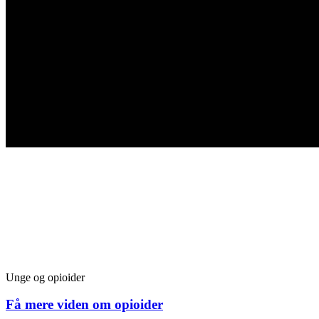
Unge og opioider
Få mere viden om opioider