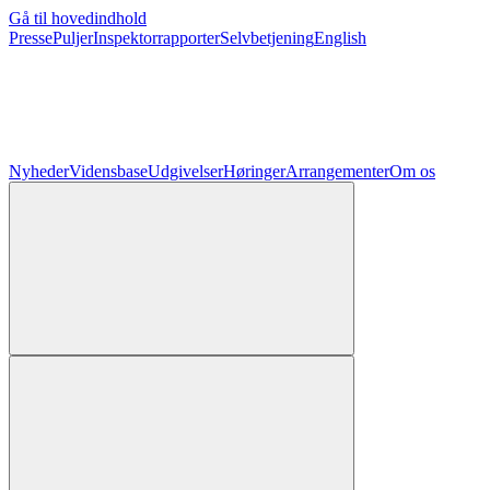
Gå til hovedindhold
Presse
Puljer
Inspektorrapporter
Selvbetjening
English
Nyheder
Vidensbase
Udgivelser
Høringer
Arrangementer
Om os