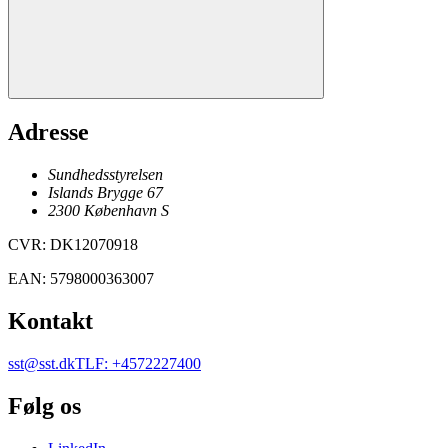
Adresse
Sundhedsstyrelsen
Islands Brygge 67
2300
København
S
CVR
:
DK12070918
EAN
:
5798000363007
Kontakt
sst@sst.dk
TLF
:
+4572227400
Følg os