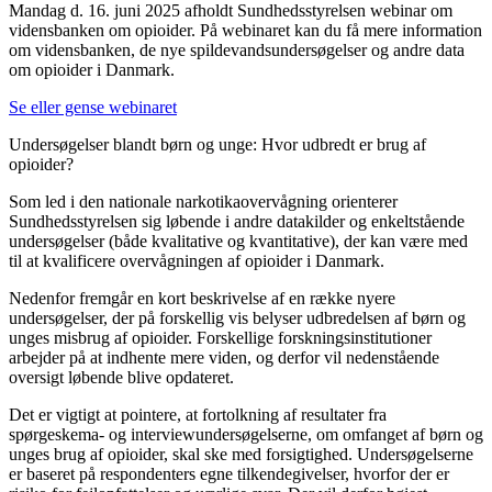
Mandag d. 16. juni 2025 afholdt Sundhedsstyrelsen webinar om
vidensbanken om opioider. På webinaret kan du få mere information
om vidensbanken, de nye spildevandsundersøgelser og andre data
om opioider i Danmark.
Se eller gense webinaret
Undersøgelser blandt børn og unge: Hvor udbredt er brug af
opioider?
Som led i den nationale narkotikaovervågning orienterer
Sundhedsstyrelsen sig løbende i andre datakilder og enkeltstående
undersøgelser (både kvalitative og kvantitative), der kan være med
til at kvalificere overvågningen af opioider i Danmark.
Nedenfor fremgår en kort beskrivelse af en række nyere
undersøgelser, der på forskellig vis belyser udbredelsen af børn og
unges misbrug af opioider. Forskellige forskningsinstitutioner
arbejder på at indhente mere viden, og derfor vil nedenstående
oversigt løbende blive opdateret.
Det er vigtigt at pointere, at fortolkning af resultater fra
spørgeskema- og interviewundersøgelserne, om omfanget af børn og
unges brug af opioider, skal ske med forsigtighed. Undersøgelserne
er baseret på respondenters egne tilkendegivelser, hvorfor der er