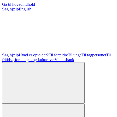
Gå til hovedindhold
Søg hjælp
English
Søg hjælp
Hvad er opioider?
Til forældre
Til unge
Til fagpersoner
Til
fritids-, forenings- og kulturlivet
Vidensbank