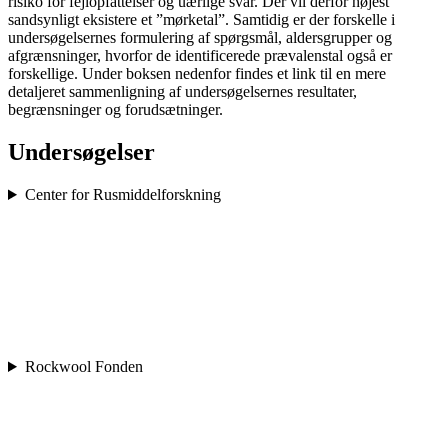
risiko for fejlopfattelser og uærlige svar. Der vil derfor højest
sandsynligt eksistere et ”mørketal”. Samtidig er der forskelle i
undersøgelsernes formulering af spørgsmål, aldersgrupper og
afgrænsninger, hvorfor de identificerede prævalenstal også er
forskellige. Under boksen nedenfor findes et link til en mere
detaljeret sammenligning af undersøgelsernes resultater,
begrænsninger og forudsætninger.
Undersøgelser
Center for Rusmiddelforskning
Rockwool Fonden