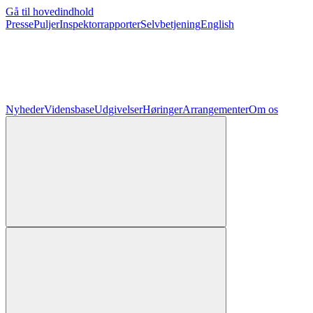
Gå til hovedindhold
Presse
Puljer
Inspektorrapporter
Selvbetjening
English
Nyheder
Vidensbase
Udgivelser
Høringer
Arrangementer
Om os