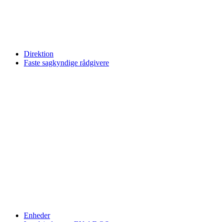
Direktion
Faste sagkyndige rådgivere
Enheder