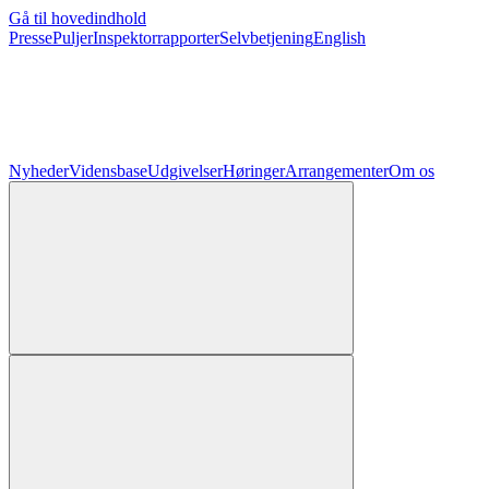
Gå til hovedindhold
Presse
Puljer
Inspektorrapporter
Selvbetjening
English
Nyheder
Vidensbase
Udgivelser
Høringer
Arrangementer
Om os