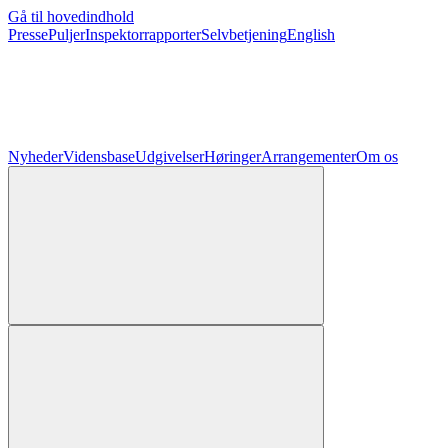
Gå til hovedindhold
Presse
Puljer
Inspektorrapporter
Selvbetjening
English
Nyheder
Vidensbase
Udgivelser
Høringer
Arrangementer
Om os