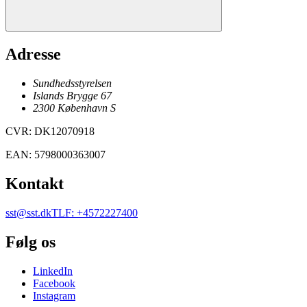
Adresse
Sundhedsstyrelsen
Islands Brygge 67
2300
København
S
CVR
:
DK12070918
EAN
:
5798000363007
Kontakt
sst@sst.dk
TLF
:
+4572227400
Følg os
LinkedIn
Facebook
Instagram