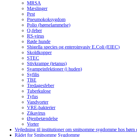
MRSA
Mæslinger
Pest
Pneumokoksygdom
Polio (børnelammelse)
Q-feber
RS-virus
Røde hunde
Shigella species og enteroinvasiv E.Coli (EIEC)
Skoldkopper
STEC
Stivkrampe (tetanus)
Svampeinfektioner (i huden)
Syfilis
TBE
Tredagesfeber
Tuberkulose
Tyfus
Vandvorter
VRE-bakterier
Zikavirus
Øjenbetændelse
Vorter
Vejledning til institutioner om smitsomme sygdomme hos børn
Rådet for Smitsomme Sygdomme