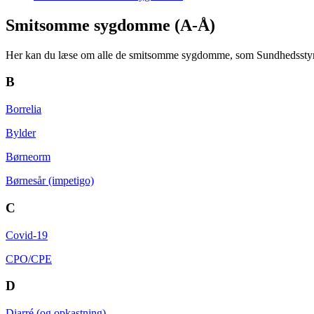
Smitsomme sygdomme (A-Å)
Her kan du læse om alle de smitsomme sygdomme, som Sundhedssty
B
Borrelia
Bylder
Børneorm
Børnesår (impetigo)
C
Covid-19
CPO/CPE
D
Diarré (og opkastning)