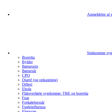
Anmeldelse af
Smitsomme sy
Borrelia
Bylder
Børneorm
Børnesår
CPO
Diarré (og opkastning)
Difteri
Ebola
Flåtoverførte sygdomme: TBE og borrelia
Fnat
Forkølelsessår
Fugleinfluenza
Fåresyge