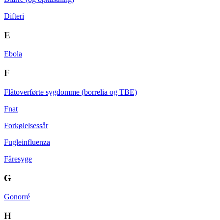
Difteri
E
Ebola
F
Flåtoverførte sygdomme (borrelia og TBE)
Fnat
Forkølelsessår
Fugleinfluenza
Fåresyge
G
Gonorré
H