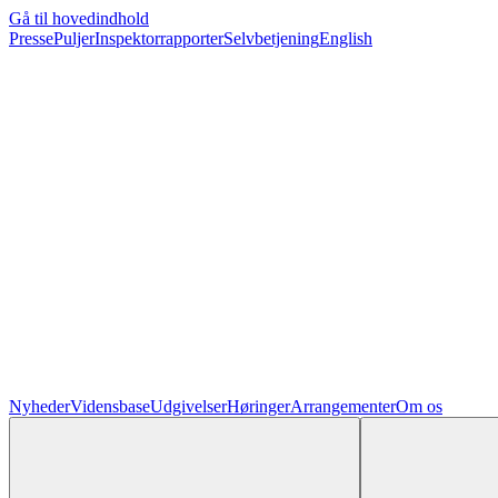
Gå til hovedindhold
Presse
Puljer
Inspektorrapporter
Selvbetjening
English
Nyheder
Vidensbase
Udgivelser
Høringer
Arrangementer
Om os