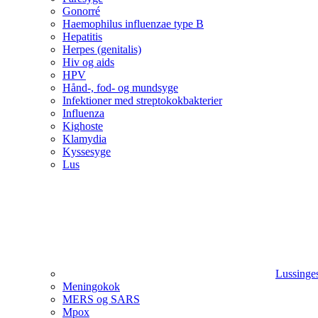
Gonorré
Haemophilus influenzae type B
Hepatitis
Herpes (genitalis)
Hiv og aids
HPV
Hånd-, fod- og mundsyge
Infektioner med streptokokbakterier
Influenza
Kighoste
Klamydia
Kyssesyge
Lus
Lussinge
Meningokok
MERS og SARS
Mpox