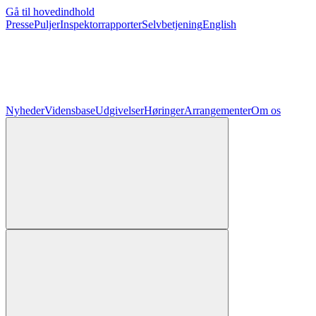
Gå til hovedindhold
Presse
Puljer
Inspektorrapporter
Selvbetjening
English
Nyheder
Vidensbase
Udgivelser
Høringer
Arrangementer
Om os