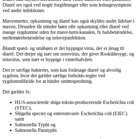
Diarré ses også ved nogle forgiftninger eller som ledsagesymptom
ved andre infektioner.
Mavesmerter, opkastning og diarré kan også skyldes andre lidelser i
maven. Desuden får mindre børn ofte opkastning eller diarré ved
mange sygdomme uden for mave-tarm-kanalen, fx halsbetændelse,
mellemørebetændelse og urinvejsinfektion.
Blandt spæd- og småbørn er det hyppigst virus, der er årsag til
diarré. Det drejer sig især om norovirus, der giver Roskildesyge, og
rotavirus, som især er hyppige i vinterhalvåret.
Der er særlige bakterier, som kan forårsage diarré og alvorlig
sygdom, hvor der gælder særlige forholds-regler ved
sygdomstilfælde for at hindre smittespredning.
Det gælder fx:
HUS-associerede shiga toksin-producerende Escherichia coli
(STEC),
Shigella species og enteroinvasiv Escherichia coli (EIEC)
samt
Salmonella Typhi og
Salmonella Paratyphi.