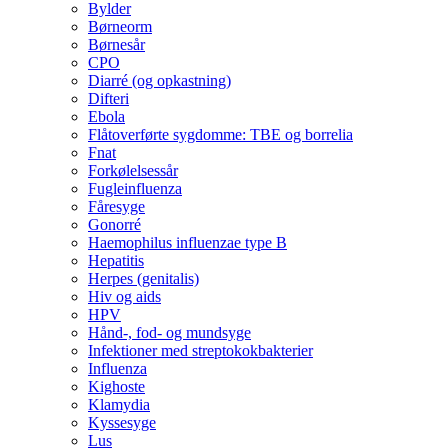
Bylder
Børneorm
Børnesår
CPO
Diarré (og opkastning)
Difteri
Ebola
Flåtoverførte sygdomme: TBE og borrelia
Fnat
Forkølelsessår
Fugleinfluenza
Fåresyge
Gonorré
Haemophilus influenzae type B
Hepatitis
Herpes (genitalis)
Hiv og aids
HPV
Hånd-, fod- og mundsyge
Infektioner med streptokokbakterier
Influenza
Kighoste
Klamydia
Kyssesyge
Lus