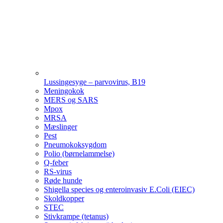
Lussingesyge – parvovirus, B19
Meningokok
MERS og SARS
Mpox
MRSA
Mæslinger
Pest
Pneumokoksygdom
Polio (børnelammelse)
Q-feber
RS-virus
Røde hunde
Shigella species og enteroinvasiv E.Coli (EIEC)
Skoldkopper
STEC
Stivkrampe (tetanus)