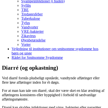
Svampeinfektioner (i huden)
Syfilis
TBE
Tredagesfeber
Tuberkulose
Tyfus
Vandvorter
VRE-bakterier
Zikavirus
Øjenbetændelse
Vorter
Vejledning til institutioner om smitsomme sygdomme hos
børn og unge
Rådet for Smitsomme Sygdomme
Diarré (og opkastning)
Ved diarré forstås pludseligt opståede, vandtynde afføringer eller
flere løse afføringer inden for ét døgn.
For at man kan tale om diarré, skal der være sket en klar ændring af
afføringens konsistens eller hyppighed i forhold til sædvanlige
afføringsmønstre.
Diarré kan skyldes infektioner med virus, bakterier eller parasitter.