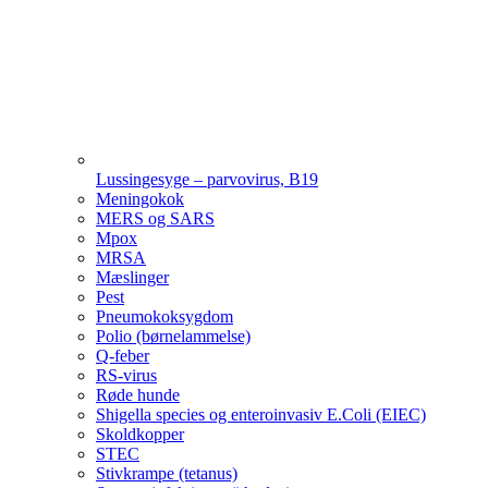
Lussingesyge – parvovirus, B19
Meningokok
MERS og SARS
Mpox
MRSA
Mæslinger
Pest
Pneumokoksygdom
Polio (børnelammelse)
Q-feber
RS-virus
Røde hunde
Shigella species og enteroinvasiv E.Coli (EIEC)
Skoldkopper
STEC
Stivkrampe (tetanus)