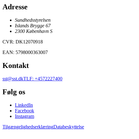
Adresse
Sundhedsstyrelsen
Islands Brygge 67
2300
København
S
CVR
:
DK12070918
EAN
:
5798000363007
Kontakt
sst@sst.dk
TLF
:
+4572227400
Følg os
LinkedIn
Facebook
Instagram
Tilgængelighedserklæring
Databeskyttelse