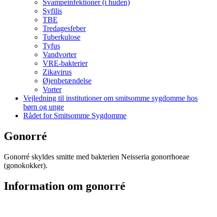
Svampeinfektioner (i huden)
Syfilis
TBE
Tredagesfeber
Tuberkulose
Tyfus
Vandvorter
VRE-bakterier
Zikavirus
Øjenbetændelse
Vorter
Vejledning til institutioner om smitsomme sygdomme hos
børn og unge
Rådet for Smitsomme Sygdomme
Gonorré
Gonorré skyldes smitte med bakterien Neisseria gonorrhoeae
(gonokokker).
Information om gonorré