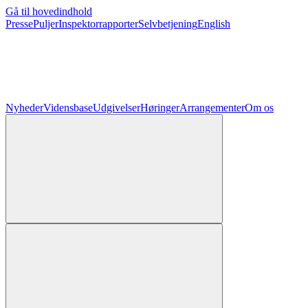
Gå til hovedindhold
Presse
Puljer
Inspektorrapporter
Selvbetjening
English
Nyheder
Vidensbase
Udgivelser
Høringer
Arrangementer
Om os