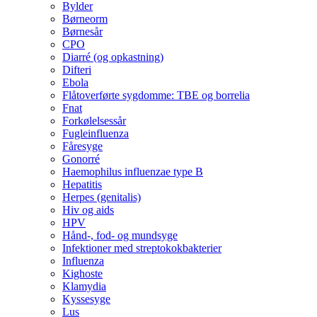
Bylder
Børneorm
Børnesår
CPO
Diarré (og opkastning)
Difteri
Ebola
Flåtoverførte sygdomme: TBE og borrelia
Fnat
Forkølelsessår
Fugleinfluenza
Fåresyge
Gonorré
Haemophilus influenzae type B
Hepatitis
Herpes (genitalis)
Hiv og aids
HPV
Hånd-, fod- og mundsyge
Infektioner med streptokokbakterier
Influenza
Kighoste
Klamydia
Kyssesyge
Lus