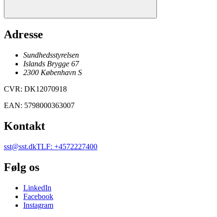
Adresse
Sundhedsstyrelsen
Islands Brygge 67
2300
København
S
CVR
:
DK12070918
EAN
:
5798000363007
Kontakt
sst@sst.dk
TLF
:
+4572227400
Følg os
LinkedIn
Facebook
Instagram