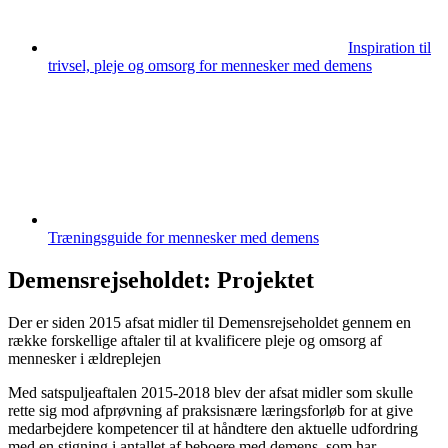
Inspiration til
trivsel, pleje og omsorg for mennesker med demens
Træningsguide for mennesker med demens
Demensrejseholdet: Projektet
Der er siden 2015 afsat midler til Demensrejseholdet gennem en
række forskellige aftaler til at kvalificere pleje og omsorg af
mennesker i ældreplejen
Med satspuljeaftalen 2015-2018 blev der afsat midler som skulle
rette sig mod afprøvning af praksisnære læringsforløb for at give
medarbejdere kompetencer til at håndtere den aktuelle udfordring
med en stigning i antallet af beboere med demens, som har