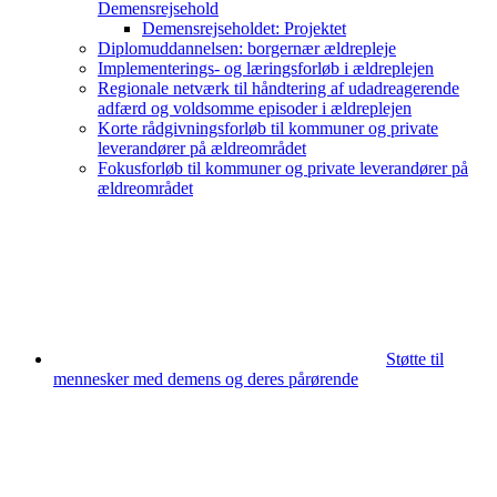
Demensrejsehold
Demensrejseholdet: Projektet
Diplomuddannelsen: borgernær ældrepleje
Implementerings- og læringsforløb i ældreplejen
Regionale netværk til håndtering af udadreagerende
adfærd og voldsomme episoder i ældreplejen
Korte rådgivningsforløb til kommuner og private
leverandører på ældreområdet
Fokusforløb til kommuner og private leverandører på
ældreområdet
Støtte til
mennesker med demens og deres pårørende