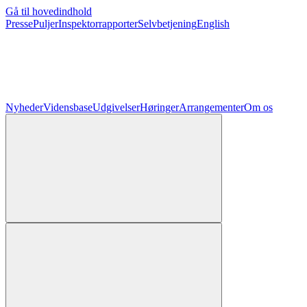
Gå til hovedindhold
Presse
Puljer
Inspektorrapporter
Selvbetjening
English
Nyheder
Vidensbase
Udgivelser
Høringer
Arrangementer
Om os