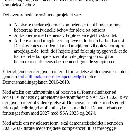
komplekse behov.
Det overordnede formål med projektet var:
At styrke medarbejdernes kompetencer til at imødekomme
beboerens individuelle behov for pleje og omsorg.
At beboerne med demens vil opleve en øget livskvalitet.
At flere af medarbejdere vil opleve et forbedret arbejdsmiljø.
Det forventes desuden, at medarbejderne vil opleve en større
arbejdsglæde, fordi de i højere grad føler sig trygge ved, at de
har de rette kompetencer til at yde pleje og omsorg for
beboere med demens eller demenslignende symptomer.
Efterfølgende er der givet midler til fortsættelse af demensrejseholdet
gennem
Pulje til praksisnært kompetenceløft
under
Demenshandlingsplanen 2016-2019.
Med aftalen om udmøntning af reserven til foranstaltninger på
social-, sundheds og arbejdsmarkedsområdet (SSA) 2020-2023 blev
der givet midler til videreførelse af Demensrejseholdet med særligt
fokus på nedbringelse af antipsykotisk medicin. Denne indsats er
forlænget frem mod 2027 med SSA 2023 og 2024.
Med aftale om ny ældrereform, skal demensrejseholdet i perioden
2025-2027 tilføre medarbejdere kompetencer ift. at forebygge