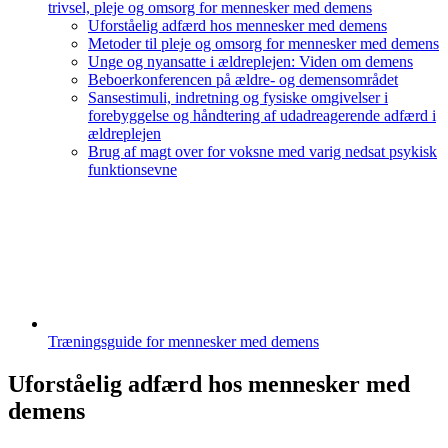
trivsel, pleje og omsorg for mennesker med demens
Uforståelig adfærd hos mennesker med demens
Metoder til pleje og omsorg for mennesker med demens
Unge og nyansatte i ældreplejen: Viden om demens
Beboerkonferencen på ældre- og demensområdet
Sansestimuli, indretning og fysiske omgivelser i
forebyggelse og håndtering af udadreagerende adfærd i
ældreplejen
Brug af magt over for voksne med varig nedsat psykisk
funktionsevne
Træningsguide for mennesker med demens
Uforståelig adfærd hos mennesker med
demens