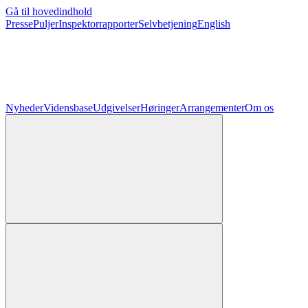
Gå til hovedindhold
Presse
Puljer
Inspektorrapporter
Selvbetjening
English
Nyheder
Vidensbase
Udgivelser
Høringer
Arrangementer
Om os