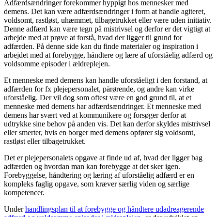
Adfærdsændringer forekommer hyppigt hos mennesker med
demens. Det kan være adfærdsændringer i form at handle agiteret,
voldsomt, rastløst, uhæmmet, tilbagetrukket eller være uden initiativ.
Denne adfærd kan være tegn på mistrivsel og derfor er det vigtigt at
arbejde med at prøve at forstå, hvad der ligger til grund for
adfærden. På denne side kan du finde materialer og inspiration i
arbejdet med at forebygge, håndtere og lære af uforståelig adfærd og
voldsomme episoder i ældreplejen.
Et menneske med demens kan handle uforståeligt i den forstand, at
adfærden for fx plejepersonalet, pårørende, og andre kan virke
uforståelig. Der vil dog som oftest være en god grund til, at et
menneske med demens har adfærdsændringer. Et menneske med
demens har svært ved at kommunikere og forsøger derfor at
udtrykke sine behov på anden vis. Det kan derfor skyldes mistrivsel
eller smerter, hvis en borger med demens opfører sig voldsomt,
rastløst eller tilbagetrukket.
Det er plejepersonalets opgave at finde ud af, hvad der ligger bag
adfærden og hvordan man kan forebygge at det sker igen.
Forebyggelse, håndtering og læring af uforståelig adfærd er en
kompleks faglig opgave, som kræver særlig viden og særlige
kompetencer.
Under
handlingsplan til at forebygge og håndtere udadreagerende