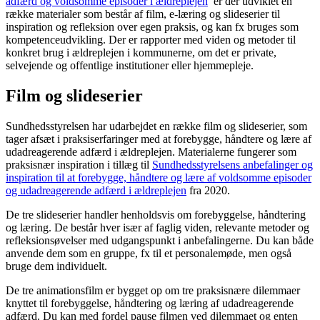
adfærd og voldsomme episoder i ældreplejen
er der udviklet en
række materialer som består af film, e-læring og slideserier til
inspiration og refleksion over egen praksis, og kan fx bruges som
kompetenceudvikling. Der er rapporter med viden og metoder til
konkret brug i ældreplejen i kommunerne, om det er private,
selvejende og offentlige institutioner eller hjemmepleje.
Film og slideserier
Sundhedsstyrelsen har udarbejdet en række film og slideserier, som
tager afsæt i praksiserfaringer med at forebygge, håndtere og lære af
udadreagerende adfærd i ældreplejen. Materialerne fungerer som
praksisnær inspiration i tillæg til
Sundhedsstyrelsens anbefalinger og
inspiration til at forebygge, håndtere og lære af voldsomme episoder
og udadreagerende adfærd i ældreplejen
fra 2020.
De tre slideserier handler henholdsvis om forebyggelse, håndtering
og læring. De består hver især af faglig viden, relevante metoder og
refleksionsøvelser med udgangspunkt i anbefalingerne. Du kan både
anvende dem som en gruppe, fx til et personalemøde, men også
bruge dem individuelt.
De tre animationsfilm er bygget op om tre praksisnære dilemmaer
knyttet til forebyggelse, håndtering og læring af udadreagerende
adfærd. Du kan med fordel pause filmen ved dilemmaet og enten