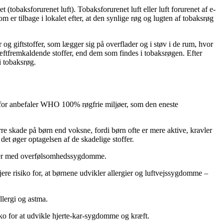
t (tobaksforurenet luft). Tobaksforurenet luft eller luft forurenet af e-
 er tilbage i lokalet efter, at den synlige røg og lugten af tobaksrøg
 og giftstoffer, som lægger sig på overflader og i støv i de rum, hvor
kræftfremkaldende stoffer, end dem som findes i tobaksrøgen. Efter
i tobaksrøg.
erfor anbefaler WHO 100% røgfrie miljøer, som den eneste
rre skade på børn end voksne, fordi børn ofte er mere aktive, kravler
et øger optagelsen af de skadelige stoffer.
soner med overfølsomhedssygdomme.
jere risiko for, at børnene udvikler allergier og luftvejssygdomme –
llergi og astma.
isiko for at udvikle hjerte-kar-sygdomme og kræft.