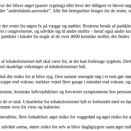
or der bliver røget (passiv rygning) eller hvor der tidligere er blevet røge
 ”andenhånds-aerosoler”. Alle fire betegnelser bruges for de rester, som
 der rester fra røgen fx på vægge og møbler. Resterne består af partikler
fer i omgivelserne, og udvikle sig til andre stoffer – heraf også andre 
partikler i lokalet fra nogle af de over 4000 kemiske stoffer, der findes 
af tobaksforurenet luft skal være for, at det kan forårsage sygdom. D
d skadelige virkninger af tobaksforurenet luft.
altså din risiko for at blive syg. Den samme mængde røg i et rum gør stø
ppe end voksne, trækker vejret flere gange i minuttet end voksne, og d
-sygdomme, kroniske luftvejslidelser og forværrer symptomerne hos per
år de er små. Udsættelse for tobaksforurenet luft er forbundet med en hø
omme over for virus og bakterier.
ndelse, flere forkølelser, øget risiko for vuggedød og øget risiko for a
at udvikle astma, større risiko for selv at blive dagligrygere samt øget r