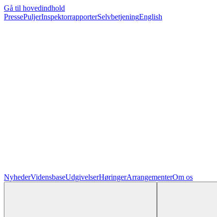
Gå til hovedindhold
Presse
Puljer
Inspektorrapporter
Selvbetjening
English
Nyheder
Vidensbase
Udgivelser
Høringer
Arrangementer
Om os