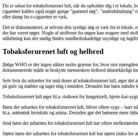
Du er udsat for tobaksforurenet luft, når du opholder dig i et lokale, hv
cigaretter kaldes også nogle gange ”gammel røg”, ”andenhåndsrøg” eller
eller damp fra e-cigaretter er væk.
Det er dokumenteret, at selvom den synlige røg er væk fra et lokale, er
der har været røget. Nogle af stofferne fra røgen kan reagere med stof
udluftning kan der stadig findes sundhedsskadelige usynlige og lugtfri 
Tobaksforurenet luft og helbred
Ifølge WHO er der ingen sikker nedre grænse for, hvor stor mængden 
dokumenterede måde at beskytte menneskers helbred tilstrækkeligt imo
Selv hvis du udsættes for små doser af tobaksforurenet luft, øger det 
på gulv og møbler og tager ting i munden. Desuden har børn mindre kro
Tobaksforurenet luft øger bl.a. risikoen for lungekræft, hjerte-kar
Børn der udsættes for tobaksforurenet luft, bliver oftere syge – især n
bl.a. astmatisk bronkitis og astma. Desuden gør det børnene mere føls
Små børn der udsættes for tobaksforurenet luft har oftere mellemørebetæ
Større børn der udsættes for tobaksforurenet luft har større risiko for 