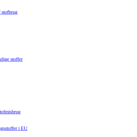
 stofbrug
lige stoffer
stofmisbrug
gsstoffer i EU