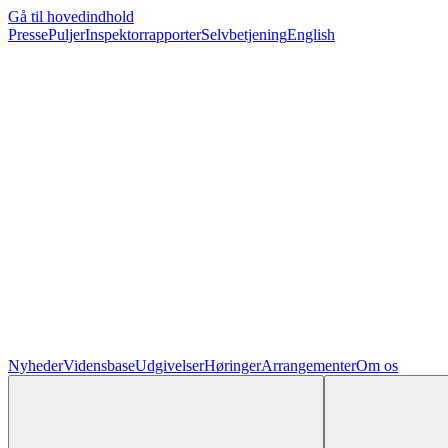
Gå til hovedindhold
Presse
Puljer
Inspektorrapporter
Selvbetjening
English
Nyheder
Vidensbase
Udgivelser
Høringer
Arrangementer
Om os