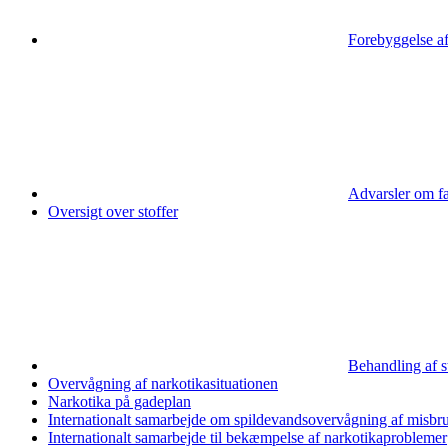
Forebyggelse af
Advarsler om far
Oversigt over stoffer
Behandling af 
Overvågning af narkotika­­situationen
Narkotika på gadeplan
Internationalt samarbejde om spildevandsovervågning af misbru
Internationalt samarbejde til bekæmpelse af narkotikaproblemer