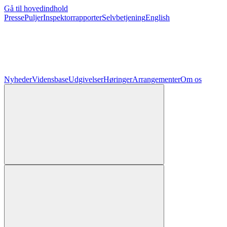
Gå til hovedindhold
Presse
Puljer
Inspektorrapporter
Selvbetjening
English
Nyheder
Vidensbase
Udgivelser
Høringer
Arrangementer
Om os