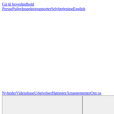
Gå til hovedindhold
Presse
Puljer
Inspektorrapporter
Selvbetjening
English
Nyheder
Vidensbase
Udgivelser
Høringer
Arrangementer
Om os