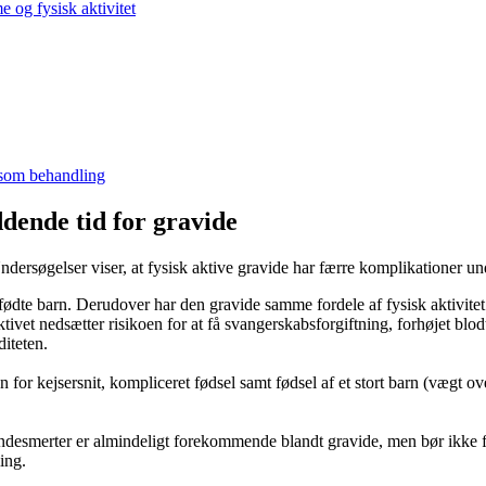
og fysisk aktivitet
 som behandling
ddende tid for gravide
Undersøgelser viser, at fysisk aktive gravide har færre komplikationer u
ufødte barn. Derudover har den gravide samme fordele af fysisk aktivitet
ktivet nedsætter risikoen for at få svangerskabsforgiftning, forhøjet b
diteten.
oen for kejsersnit, kompliceret fødsel samt fødsel af et stort barn (vægt
ændesmerter er almindeligt forekommende blandt gravide, men bør ikke 
ling.