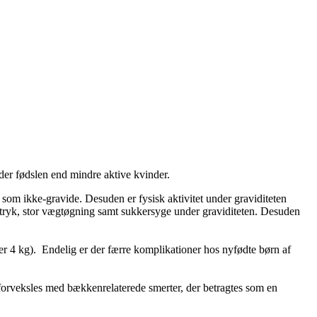
nder fødslen end mindre aktive kvinder.
 som ikke-gravide. Desuden er fysisk aktivitet under graviditeten
lodtryk, stor vægtøgning samt sukkersyge under graviditeten. Desuden
 over 4 kg). Endelig er der færre komplikationer hos nyfødte børn af
forveksles med bækkenrelaterede smerter, der betragtes som en