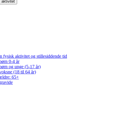
aktivitet
fysisk aktivitet og stillesiddende tid
børn 0-4 år
 børn og unge (5-17 år)
voksne (18 til 64 år)
 ældre: 65+
 gravide