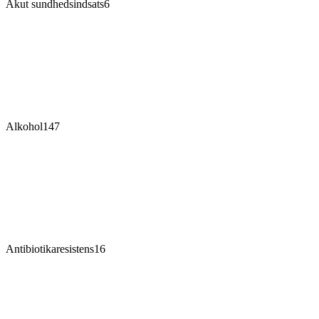
Akut sundhedsindsats
6
Alkohol
147
Antibiotikaresistens
16