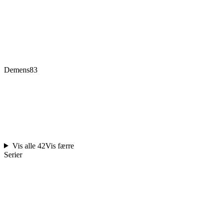
Demens
83
Vis alle 42
Vis færre
Serier