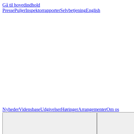
Gå til hovedindhold
Presse
Puljer
Inspektorrapporter
Selvbetjening
English
Nyheder
Vidensbase
Udgivelser
Høringer
Arrangementer
Om os