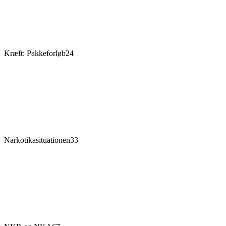
Kræft: Pakkeforløb
24
Narkotikasituationen
33