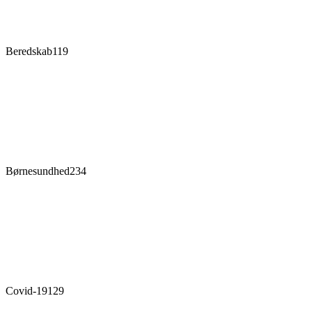
Beredskab
119
Børnesundhed
234
Covid-19
129