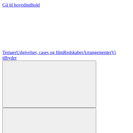
Gå til hovedindhold
Temaer
Udgivelser, cases og film
Redskaber
Arrangementer
Vi
tilbyder