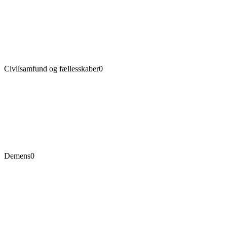
Civilsamfund og fællesskaber
0
Demens
0