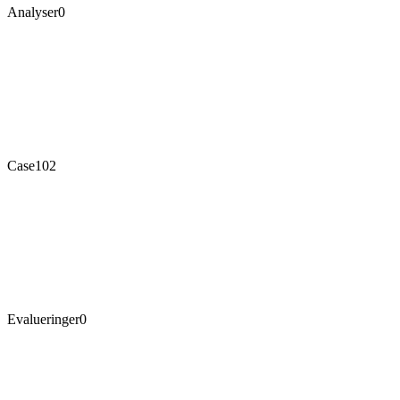
Analyser
0
Case
102
Evalueringer
0