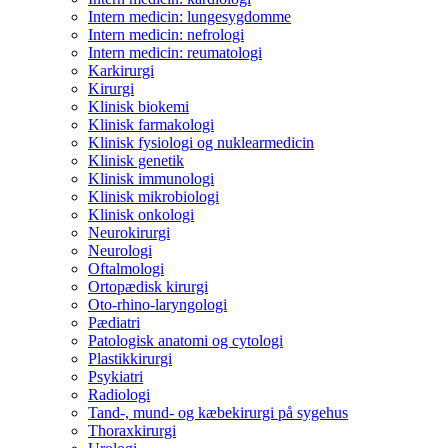
Intern medicin: lunge­sygdomme
Intern medicin: nefrologi
Intern medicin: reumatologi
Karkirurgi
Kirurgi
Klinisk biokemi
Klinisk farmakologi
Klinisk fysiologi og nuklearmedicin
Klinisk genetik
Klinisk immunologi
Klinisk mikrobiologi
Klinisk onkologi
Neurokirurgi
Neurologi
Oftalmologi
Ortopædisk kirurgi
Oto-rhino-laryngologi
Pædiatri
Patologisk anatomi og cytologi
Plastikkirurgi
Psykiatri
Radiologi
Tand-, mund- og kæbekirurgi på sygehus
Thoraxkirurgi