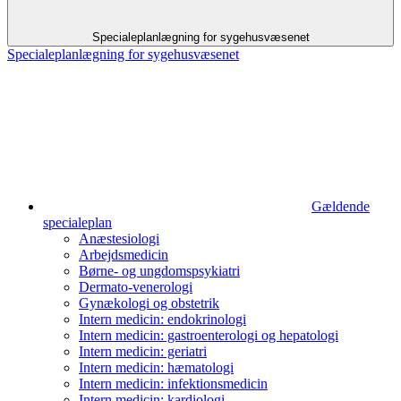
Specialeplanlægning for sygehusvæsenet
Specialeplanlægning for sygehusvæsenet
Gældende
specialeplan
Anæstesiologi
Arbejds­medicin
Børne- og ungdoms­psykiatri
Dermato-venerologi
Gynækologi og obstetrik
Intern medicin: endokrinologi
Intern medicin: gastro­enterologi og hepatologi
Intern medicin: geriatri
Intern medicin: hæmatologi
Intern medicin: infektionsmedicin
Intern medicin: kardiologi