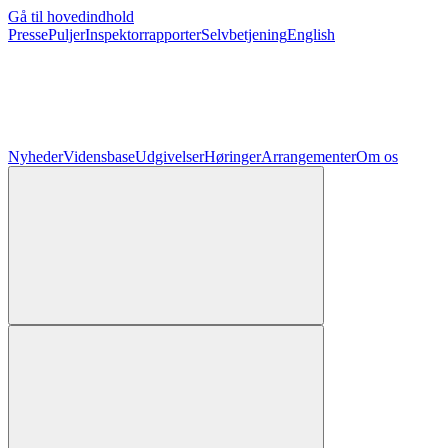
Gå til hovedindhold
Presse
Puljer
Inspektorrapporter
Selvbetjening
English
Nyheder
Vidensbase
Udgivelser
Høringer
Arrangementer
Om os