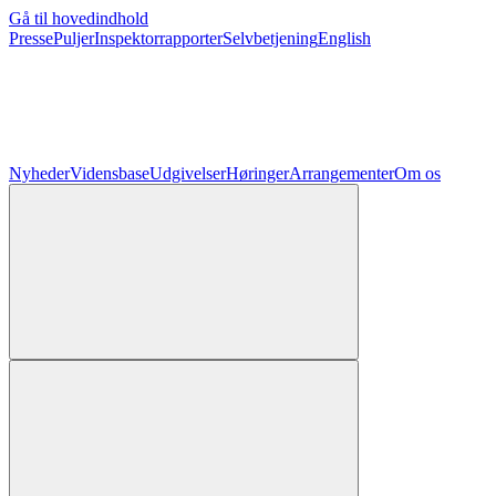
Gå til hovedindhold
Presse
Puljer
Inspektorrapporter
Selvbetjening
English
Nyheder
Vidensbase
Udgivelser
Høringer
Arrangementer
Om os