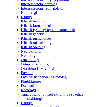
Intern medicin: nefrologi
Intern medicin: reumatologi
Karkirurgi
Kirurgi
Klinisk biokemi
Klinisk farmakologi
Klinisk fysiologi og nuklearmedicin
Klinisk genetik
Klinisk immunologi
Klinisk mikrobiologi
Klinisk onkologi
Neurokirurgi
Neurologi
Oftalmologi
Ortopædisk kirurgi
Oto-rhino-laryngologi
Pædiatri
Patologisk anatomi og cytologi
Plastikkirurgi
Psykiatri
Radiologi
Tand-, mund- og kæbekirurgi på sygehus
Thoraxkirurgi
Urologi