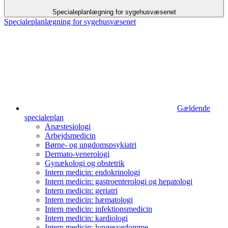
Specialeplanlægning for sygehusvæsenet
Specialeplanlægning for sygehusvæsenet
Gældende
specialeplan
Anæstesiologi
Arbejds­medicin
Børne- og ungdoms­psykiatri
Dermato-venerologi
Gynækologi og obstetrik
Intern medicin: endokrinologi
Intern medicin: gastro­enterologi og hepatologi
Intern medicin: geriatri
Intern medicin: hæmatologi
Intern medicin: infektionsmedicin
Intern medicin: kardiologi
Intern medicin: lunge­sygdomme