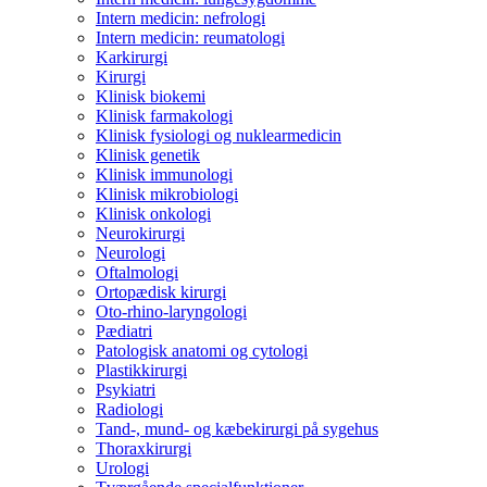
Intern medicin: nefrologi
Intern medicin: reumatologi
Karkirurgi
Kirurgi
Klinisk biokemi
Klinisk farmakologi
Klinisk fysiologi og nuklearmedicin
Klinisk genetik
Klinisk immunologi
Klinisk mikrobiologi
Klinisk onkologi
Neurokirurgi
Neurologi
Oftalmologi
Ortopædisk kirurgi
Oto-rhino-laryngologi
Pædiatri
Patologisk anatomi og cytologi
Plastikkirurgi
Psykiatri
Radiologi
Tand-, mund- og kæbekirurgi på sygehus
Thoraxkirurgi
Urologi