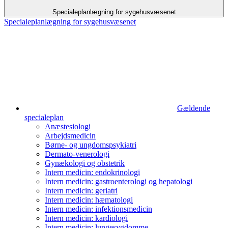
Specialeplanlægning for sygehusvæsenet
Specialeplanlægning for sygehusvæsenet
Gældende
specialeplan
Anæstesiologi
Arbejds­medicin
Børne- og ungdoms­psykiatri
Dermato-venerologi
Gynækologi og obstetrik
Intern medicin: endokrinologi
Intern medicin: gastro­enterologi og hepatologi
Intern medicin: geriatri
Intern medicin: hæmatologi
Intern medicin: infektionsmedicin
Intern medicin: kardiologi
Intern medicin: lunge­sygdomme