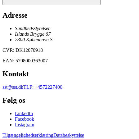
Adresse
Sundhedsstyrelsen
Islands Brygge 67
2300
København
S
CVR
:
DK12070918
EAN
:
5798000363007
Kontakt
sst@sst.dk
TLF
:
+4572227400
Følg os
LinkedIn
Facebook
Instagram
Tilgængelighedserklæring
Databeskyttelse