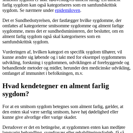
farlig sygdom kan også kategoriseres som en samfundskritisk
sygdom. Se nærmere under
epidemiloven
.
Det er Sundhedsstyrelsen, der fastlægger hvilke sygdomme, der
omfattes af kategorierne smitsomme sygdomme og alment farlige
sygdomme, mens det er sundhedsministeren, der beslutter, om en
alment farlig sygdom også skal kategoriseres som en
samfundskritisk sygdom.
Vurderingen af, hvilken kategori en specifik sygdom tilhører, vil
kunne ændre sig løbende og i takt med for eksempel sygdommens
udvikling, forskning i sygdommen, udviklingen af forebyggende og
behandlende metoder og midler, herunder den medicinske udvikling,
omfanget af immunitet i befolkningen, m.v.
Hvad kendetegner en alment farlig
sygdom?
For at en smitsom sygdom betegnes som alment farlig, gælder, at
den enten skal være særlig smitsom, have høj dødelighed eller
kunne give alvorlige eller varige skader.
Derudover er det en betingelse, at sygdommen enten kan medføre
langvarig behandling, sygefravær eller rehabiliteringsforløb, få så