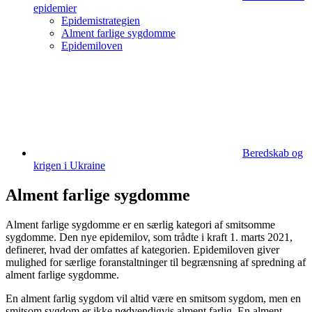
epidemier
Epidemistrategien
Alment farlige sygdomme
Epidemiloven
Beredskab og
krigen i Ukraine
Alment farlige sygdomme
Alment farlige sygdomme er en særlig kategori af smitsomme
sygdomme. Den nye epidemilov, som trådte i kraft 1. marts 2021,
definerer, hvad der omfattes af kategorien. Epidemiloven giver
mulighed for særlige foranstaltninger til begrænsning af spredning af
alment farlige sygdomme.
En alment farlig sygdom vil altid være en smitsom sygdom, men en
smitsom sygdom er ikke nødvendigvis alment farlig. En alment