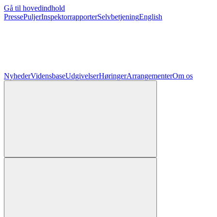
Gå til hovedindhold
Presse
Puljer
Inspektorrapporter
Selvbetjening
English
Nyheder
Vidensbase
Udgivelser
Høringer
Arrangementer
Om os