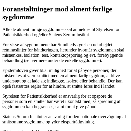
Foranstaltninger mod alment farlige
sygdomme
Alle de alment farlige sygdomme skal anmeldes til Styrelsen for
Patientsikkerhed og/eller Statens Serum Institut.
For visse af sygdommene har Sundhedsstyrelsen udarbejdet
retningslinjer for håndteringen, herunder hvornår sygdommen skal
mistænkes, isolation, test, kontaktopsporing og evt. forebyggende
behandling (se nærmere under de enkelte sygdomme).
Epidemiloven giver bl.a. mulighed for at påbyde personer, der
mistænkes at være smittet med en alment farlig sygdom, at blive
undersøgt og at lade sig indlægge, isolere eller behandle. Der kan
også fastsættes regler for at hindre, at smitte føres ind i landet.
Styrelsen for Patientsikkerhed er ansvarlig for at opspore de
personer som en smittet har været i kontakt med, så spredning af
sygdommen kan begrænses, samt for at give påbud.
Statens Serum Institut er ansvarlig for den nationale overvågning af
smitsomme sygdomme og yder ekspertrådgvining.