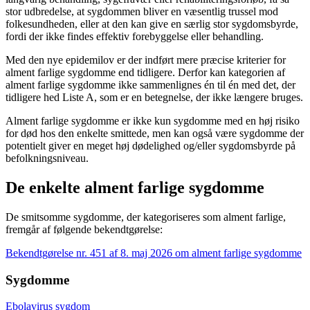
stor udbredelse, at sygdommen bliver en væsentlig trussel mod
folkesundheden, eller at den kan give en særlig stor sygdomsbyrde,
fordi der ikke findes effektiv forebyggelse eller behandling.
Med den nye epidemilov er der indført mere præcise kriterier for
alment farlige sygdomme end tidligere. Derfor kan kategorien af
alment farlige sygdomme ikke sammenlignes én til én med det, der
tidligere hed Liste A, som er en betegnelse, der ikke længere bruges.
Alment farlige sygdomme er ikke kun sygdomme med en høj risiko
for død hos den enkelte smittede, men kan også være sygdomme der
potentielt giver en meget høj dødelighed og/eller sygdomsbyrde på
befolkningsniveau.
De enkelte alment farlige sygdomme
De smitsomme sygdomme, der kategoriseres som alment farlige,
fremgår af følgende bekendtgørelse:
Bekendtgørelse nr. 451 af 8. maj 2026 om alment farlige sygdomme
Sygdomme
Ebolavirus sygdom