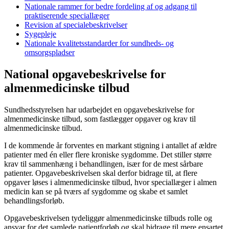
Nationale rammer for bedre fordeling af og adgang til
praktiserende speciallæger
Revision af specialebeskrivelser
Sygepleje
Nationale kvalitetsstandarder for sundheds- og
omsorgspladser
National opgavebeskrivelse for
almenmedicinske tilbud
Sundhedsstyrelsen har udarbejdet en opgavebeskrivelse for
almenmedicinske tilbud, som fastlægger opgaver og krav til
almenmedicinske tilbud.
I de kommende år forventes en markant stigning i antallet af ældre
patienter med én eller flere kroniske sygdomme. Det stiller større
krav til sammenhæng i behandlingen, især for de mest sårbare
patienter. Opgavebeskrivelsen skal derfor bidrage til, at flere
opgaver løses i almenmedicinske tilbud, hvor speciallæger i almen
medicin kan se på tværs af sygdomme og skabe et samlet
behandlingsforløb.
Opgavebeskrivelsen tydeliggør almenmedicinske tilbuds rolle og
ansvar for det samlede patientforløb og skal bidrage til mere ensartet