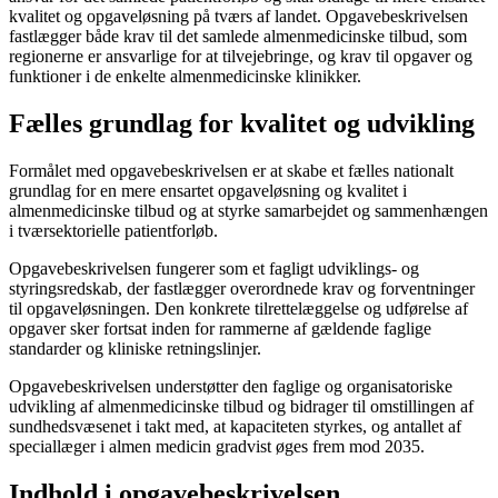
kvalitet og opgaveløsning på tværs af landet. Opgavebeskrivelsen
fastlægger både krav til det samlede almenmedicinske tilbud, som
regionerne er ansvarlige for at tilvejebringe, og krav til opgaver og
funktioner i de enkelte almenmedicinske klinikker.
Fælles grundlag for kvalitet og udvikling
Formålet med opgavebeskrivelsen er at skabe et fælles nationalt
grundlag for en mere ensartet opgaveløsning og kvalitet i
almenmedicinske tilbud og at styrke samarbejdet og sammenhængen
i tværsektorielle patientforløb.
Opgavebeskrivelsen fungerer som et fagligt udviklings- og
styringsredskab, der fastlægger overordnede krav og forventninger
til opgaveløsningen. Den konkrete tilrettelæggelse og udførelse af
opgaver sker fortsat inden for rammerne af gældende faglige
standarder og kliniske retningslinjer.
Opgavebeskrivelsen understøtter den faglige og organisatoriske
udvikling af almenmedicinske tilbud og bidrager til omstillingen af
sundhedsvæsenet i takt med, at kapaciteten styrkes, og antallet af
speciallæger i almen medicin gradvist øges frem mod 2035.
Indhold i opgavebeskrivelsen