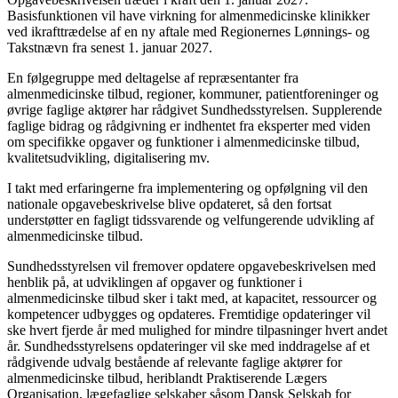
Basisfunktionen vil have virkning for almenmedicinske klinikker
ved ikrafttrædelse af en ny aftale med Regionernes Lønnings- og
Takstnævn fra senest 1. januar 2027.
En følgegruppe med deltagelse af repræsentanter fra
almenmedicinske tilbud, regioner, kommuner, patientforeninger og
øvrige faglige aktører har rådgivet Sundhedsstyrelsen. Supplerende
faglige bidrag og rådgivning er indhentet fra eksperter med viden
om specifikke opgaver og funktioner i almenmedicinske tilbud,
kvalitetsudvikling, digitalisering mv.
I takt med erfaringerne fra implementering og opfølgning vil den
nationale opgavebeskrivelse blive opdateret, så den fortsat
understøtter en fagligt tidssvarende og velfungerende udvikling af
almenmedicinske tilbud.
Sundhedsstyrelsen vil fremover opdatere opgavebeskrivelsen med
henblik på, at udviklingen af opgaver og funktioner i
almenmedicinske tilbud sker i takt med, at kapacitet, ressourcer og
kompetencer udbygges og opdateres. Fremtidige opdateringer vil
ske hvert fjerde år med mulighed for mindre tilpasninger hvert andet
år. Sundhedsstyrelsens opdateringer vil ske med inddragelse af et
rådgivende udvalg bestående af relevante faglige aktører for
almenmedicinske tilbud, heriblandt Praktiserende Lægers
Organisation, lægefaglige selskaber såsom Dansk Selskab for