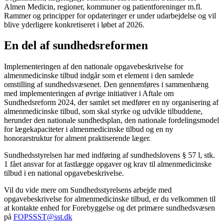
Almen Medicin, regioner, kommuner og patientforeninger m.fl.
Rammer og principper for opdateringer er under udarbejdelse og vil
blive yderligere konkretiseret i løbet af 2026.
En del af sundhedsreformen
Implementeringen af den nationale opgavebeskrivelse for
almenmedicinske tilbud indgår som et element i den samlede
omstilling af sundhedsvæsenet. Den gennemføres i sammenhæng
med implementeringen af øvrige initiativer i Aftale om
Sundhedsreform 2024, der samlet set medfører en ny organisering af
almenmedicinske tilbud, som skal styrke og udvikle tilbuddene,
herunder den nationale sundhedsplan, den nationale fordelingsmodel
for lægekapaciteter i almenmedicinske tilbud og en ny
honorarstruktur for alment praktiserende læger.
Sundhedsstyrelsen har med indføring af sundhedslovens § 57 l, stk.
1 fået ansvar for at fastlægge opgaver og krav til almenmedicinske
tilbud i en national opgavebeskrivelse.
Vil du vide mere om Sundhedsstyrelsens arbejde med
opgavebeskrivelse for almenmedicinske tilbud, er du velkommen til
at kontakte enhed for Forebyggelse og det primære sundhedsvæsen
på
FOPSSST@sst.dk