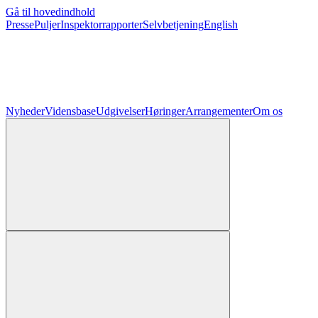
Gå til hovedindhold
Presse
Puljer
Inspektorrapporter
Selvbetjening
English
Nyheder
Vidensbase
Udgivelser
Høringer
Arrangementer
Om os