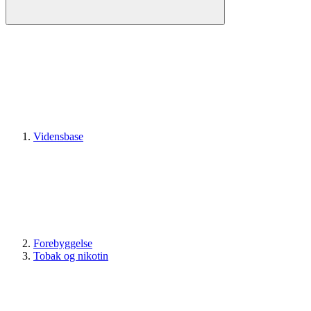
Vidensbase
Forebyggelse
Tobak og nikotin