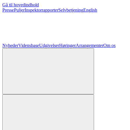
Gå til hovedindhold
Presse
Puljer
Inspektorrapporter
Selvbetjening
English
Nyheder
Vidensbase
Udgivelser
Høringer
Arrangementer
Om os