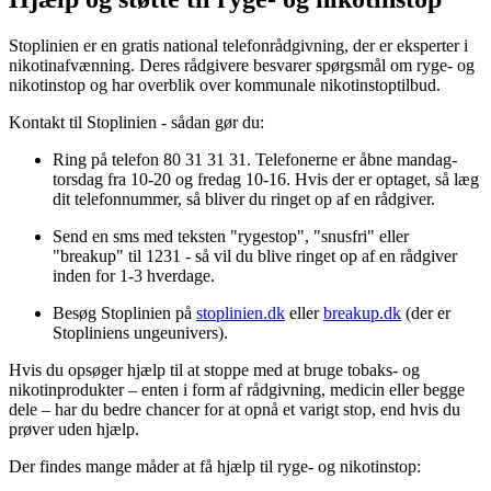
Stoplinien er en gratis national telefonrådgivning, der er eksperter i
nikotinafvænning. Deres rådgivere besvarer spørgsmål om ryge- og
nikotinstop og har overblik over kommunale nikotinstoptilbud.
Kontakt til Stoplinien - sådan gør du:
Ring på telefon 80 31 31 31. Telefonerne er åbne mandag-
torsdag fra 10-20 og fredag 10-16. Hvis der er optaget, så læg
dit telefonnummer, så bliver du ringet op af en rådgiver.
Send en sms med teksten "rygestop", "snusfri" eller
"breakup" til 1231 - så vil du blive ringet op af en rådgiver
inden for 1-3 hverdage.
Besøg Stoplinien på
stoplinien.dk
eller
breakup.dk
(der er
Stopliniens ungeunivers).
Hvis du opsøger hjælp til at stoppe med at bruge tobaks- og
nikotinprodukter – enten i form af rådgivning, medicin eller begge
dele – har du bedre chancer for at opnå et varigt stop, end hvis du
prøver uden hjælp.
Der findes mange måder at få hjælp til ryge- og nikotinstop: