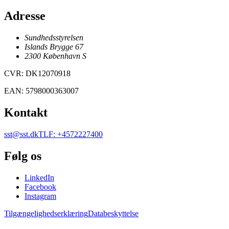
Adresse
Sundhedsstyrelsen
Islands Brygge 67
2300
København
S
CVR
:
DK12070918
EAN
:
5798000363007
Kontakt
sst@sst.dk
TLF
:
+4572227400
Følg os
LinkedIn
Facebook
Instagram
Tilgængelighedserklæring
Databeskyttelse