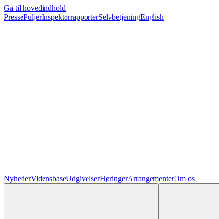
Gå til hovedindhold
Presse
Puljer
Inspektorrapporter
Selvbetjening
English
Nyheder
Vidensbase
Udgivelser
Høringer
Arrangementer
Om os