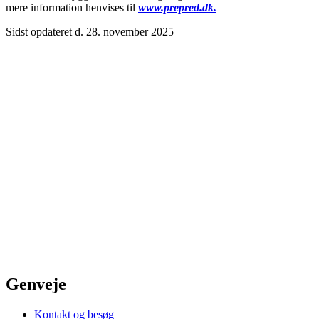
mere information henvises til
www.prepred.dk.
Sidst opdateret d. 28. november 2025
Genveje
Kontakt og besøg