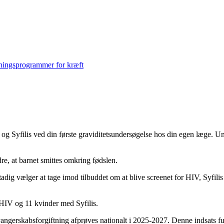
eningsprogrammer for kræft
 og Syfilis ved din første graviditetsundersøgelse hos din egen læge. U
re, at barnet smittes omkring fødslen.
stadig vælger at tage imod tilbuddet om at blive screenet for HIV, Syfilis 
HIV og 11 kvinder med Syfilis.
svangerskabsforgiftning afprøves nationalt i 2025-2027. Denne indsats fu