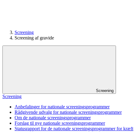
Screening
Screening af gravide
Screening
Screening
Anbefalinger for nationale screeningsprogrammer
Rådgivende udvalg for nationale screeningsprogrammer
Om de nationale screenings­programmer
Forslag til nye nationale screeningsprogrammer
Statusrapport for de nationale screenings­programmer for kræft