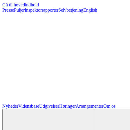
Gå til hovedindhold
Presse
Puljer
Inspektorrapporter
Selvbetjening
English
Nyheder
Vidensbase
Udgivelser
Høringer
Arrangementer
Om os