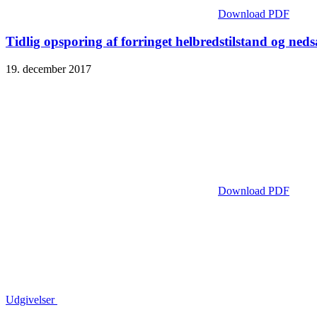
Download PDF
Tidlig opsporing af forringet helbredstilstand og ne
19. december 2017
Download PDF
Udgivelser