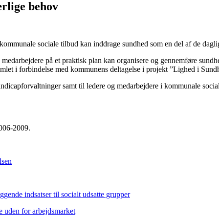
ærlige behov
i kommunale sociale tilbud kan inddrage sundhed som en del af de daglige
n medarbejdere på et praktisk plan kan organisere og gennemføre sundhed
mlet i forbindelse med kommunens deltagelse i projekt ”Lighed i Sun
andicapforvaltninger samt til ledere og medarbejdere i kommunale social
2006-2009.
lsen
gende indsatser til socialt udsatte grupper
e uden for arbejdsmarket