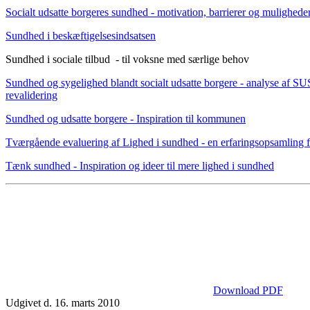
Socialt udsatte borgeres sundhed - motivation, barrierer og mulighede
Sundhed i beskæftigelsesindsatsen
Sundhed i sociale tilbud - til voksne med særlige behov
Sundhed og sygelighed blandt socialt udsatte borgere - analyse af S
revalidering
Sundhed og udsatte borgere - Inspiration til kommunen
Tværgående evaluering af Lighed i sundhed - en erfaringsopsamling f
Tænk sundhed - Inspiration og ideer til mere lighed i sundhed
Download PDF
Udgivet d. 16. marts 2010