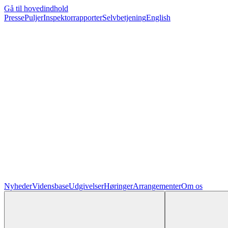
Gå til hovedindhold
Presse
Puljer
Inspektorrapporter
Selvbetjening
English
Nyheder
Vidensbase
Udgivelser
Høringer
Arrangementer
Om os