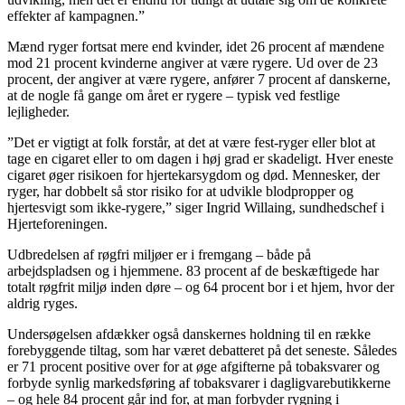
effekter af kampagnen.”
Mænd ryger fortsat mere end kvinder, idet 26 procent af mændene
mod 21 procent kvinderne angiver at være rygere. Ud over de 23
procent, der angiver at være rygere, anfører 7 procent af danskerne,
at de nogle få gange om året er rygere – typisk ved festlige
lejligheder.
”Det er vigtigt at folk forstår, at det at være fest-ryger eller blot at
tage en cigaret eller to om dagen i høj grad er skadeligt. Hver eneste
cigaret øger risikoen for hjertekarsygdom og død. Mennesker, der
ryger, har dobbelt så stor risiko for at udvikle blodpropper og
hjertesvigt som ikke-rygere,” siger Ingrid Willaing, sundhedschef i
Hjerteforeningen.
Udbredelsen af røgfri miljøer er i fremgang – både på
arbejdspladsen og i hjemmene. 83 procent af de beskæftigede har
totalt røgfrit miljø inden døre – og 64 procent bor i et hjem, hvor der
aldrig ryges.
Undersøgelsen afdækker også danskernes holdning til en række
forebyggende tiltag, som har været debatteret på det seneste. Således
er 71 procent positive over for at øge afgifterne på tobaksvarer og
forbyde synlig markedsføring af tobaksvarer i dagligvarebutikkerne
– og hele 84 procent går ind for, at man forbyder rygning i