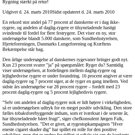
Rygning stærkt på retur!
Udgivet d. 24. marts 2010
Sidst opdateret d. 24. marts 2010
En rekord stor andel på 77 procent af danskerne er i dag ikke-
rygere, og andelen af daglig-rygere er tilsyneladende hastigt
svindende til fordel for flere festrygere. Det viser en ny, stor
undersøgelse blandt 5.000 danskere, som Sundhedsstyrelsen,
Hjerteforeningen, Danmarks Lungeforening og Kræftens
Bekæmpelse står bag.
Den årlige undersøgelse af danskernes rygevaner bringer godt nyt.
Kun 23 procent svarer ”ja” på spørgsmålet: Ryger du? Samtidig
viser undersøgelsen, at fordelingen mellem daglig-rygere og
lejlighedsvise rygere er under forandring. 16 procent angiver at være
daglig-rygere og 7 procent siger, at de ryger en gang imellem. Ved
sidste års undersøgelse var 28 procent rygere – fordelt med 23
procent daglig-rygere og 5 procent lejlighedsvis rygere.
”Selv om andelen af daglig-rygere nok er lidt højere i virkeligheden,
så er undersøgelsen udtryk for en meget positiv udvikling. Den store
fælles tobaksforebyggende indsats, som er iværksat i de seneste år,
har tilsyneladende båret frugt”, siger chefkonsulent Jørgen Falk,
Sundhedsstyrelsen. ”Det er givet, at rygestopkampagnen ”Hver
eneste cigaret skader dig” har spillet en rolle for den positive
udvikling, men det er endnu for tidligt at udtale sig om de konkrete