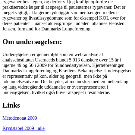
rygevaner hos lægen, og derfor vil jeg kraftigt opfordre de
praktiserende læger til at spørge til patienternes rygevaner. Det er
meget vigtigt, at lægerne tydeliggør sammenhængen mellem
rygevaner og livsstilssygdomme som for eksempel KOL over for
deres patienter – uanset aldersgruppe” udtaler Johannes Flensted-
Jensen, formand for Danmarks Lungeforening.
Om undersøgelsen:
Undersøgelsen er gennemført som en web-analyse af
analyseinstituttet Userneeds blandt 5.013 danskere over 15 år i
ugerne 49 og 50 i 2009 for Sundhedsstyrelsen, Hjerteforeningen,
Danmarks Lungeforening og Kræftens Bekæmpelse. Undersøgelsen
er repræsentativ på køn, alder og geografi, men ikke på
uddannelsesniveau. Det betyder, at mennesker med en mellemlang
og lang videregående uddannelse er overrepræsenteret i
undersøgelsen, hvilket også bliver afspejlet i resultaterne.
Links
Metodenotat 2009
Krydstabel 2009 - alle