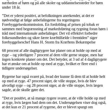
nærheden af børn og på alle skoler og uddannelsessteder for børn
under 18 år.
”Det er yderst positivt, at befolkningen anerkender, at det er
nødvendigt at følge anbefalingerne fra regeringens
Forebyggelseskommission. En fordobling af prisen på tobak er
sammen med begrænsning af markedsføring og rygning foran børn i
tråd med internationale anbefalinger. Det vil effektivt forbedre
folkesundheden og sikre færre kræfttilfælde i fremtiden” siger
forebyggelseschef Hans H. Storm fra Kræftens Bekæmpelse
68 procent af alle dagligrygere har planer om at holde op med at
ryge – og yderligere 7 procent af dem ville gerne stoppe, men har
ingen konkrete planer om det. Det betyder, at 3 ud af 4 dagligrygere
har et ønske om at holde op med at ryge, hvilket er flere end i
tidligere undersøgelser.
Rygerne har også svaret på, hvad der kunne få dem til at holde helt
op med at ryge. 47 procent siger, de ville stoppe, hvis de blev
alvorligt syge – og 28 procent siger, at de ville stoppe, hvis lægen
sagde, at de skulle gøre det.
”Det er positivt, at så mange rygere svarer, at de ville holde op med
at ryge, hvis lægen bad dem om det. Undersøgelsen viser dog også,
at det kun er 21 procent af rygerne, der er blevet spurgt om