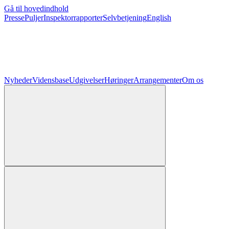
Gå til hovedindhold
Presse
Puljer
Inspektorrapporter
Selvbetjening
English
Nyheder
Vidensbase
Udgivelser
Høringer
Arrangementer
Om os