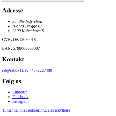
Adresse
Sundhedsstyrelsen
Islands Brygge 67
2300
København
S
CVR
:
DK12070918
EAN
:
5798000363007
Kontakt
sst@sst.dk
TLF
:
+4572227400
Følg os
LinkedIn
Facebook
Instagram
Tilgængelighedserklæring
Databeskyttelse