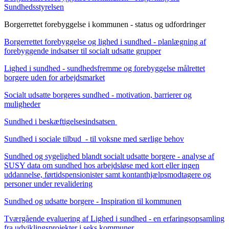
Sundhedsstyrelsen
Borgerrettet forebyggelse i kommunen - status og udfordringer
Borgerrettet forebyggelse og lighed i sundhed - planlægning af
forebyggende indsatser til socialt udsatte grupper
Lighed i sundhed - sundhedsfremme og forebyggelse målrettet
borgere uden for arbejdsmarket
Socialt udsatte borgeres sundhed - motivation, barrierer og
muligheder
Sundhed i beskæftigelsesindsatsen
Sundhed i sociale tilbud - til voksne med særlige behov
Sundhed og sygelighed blandt socialt udsatte borgere - analyse af
SUSY data om sundhed hos arbejdsløse med kort eller ingen
uddannelse, førtidspensionister samt kontanthjælpsmodtagere og
personer under revalidering
Sundhed og udsatte borgere - Inspiration til kommunen
Tværgående evaluering af Lighed i sundhed - en erfaringsopsamling
fra udviklingsprojekter i seks kommuner