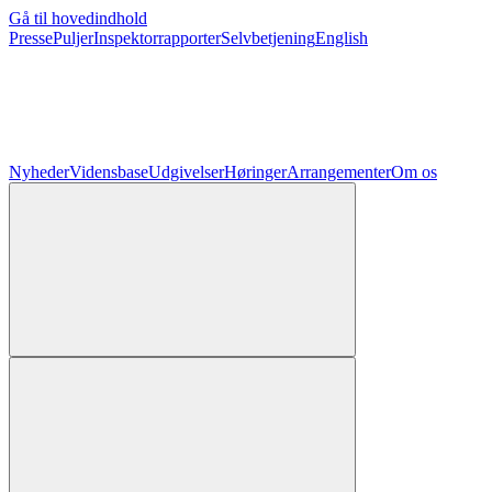
Gå til hovedindhold
Presse
Puljer
Inspektorrapporter
Selvbetjening
English
Nyheder
Vidensbase
Udgivelser
Høringer
Arrangementer
Om os