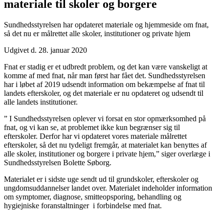
materiale til skoler og borgere
Sundhedsstyrelsen har opdateret materiale og hjemmeside om fnat,
så det nu er målrettet alle skoler, institutioner og private hjem
Udgivet d. 28. januar 2020
Fnat er stadig er et udbredt problem, og det kan være vanskeligt at
komme af med fnat, når man først har fået det. Sundhedsstyrelsen
har i løbet af 2019 udsendt information om bekæmpelse af fnat til
landets efterskoler, og det materiale er nu opdateret og udsendt til
alle landets institutioner.
” I Sundhedsstyrelsen oplever vi forsat en stor opmærksomhed på
fnat, og vi kan se, at problemet ikke kun begrænser sig til
efterskoler. Derfor har vi opdateret vores materiale målrettet
efterskoler, så det nu tydeligt fremgår, at materialet kan benyttes af
alle skoler, institutioner og borgere i private hjem,” siger overlæge i
Sundhedsstyrelsen Bolette Søborg.
Materialet er i sidste uge sendt ud til grundskoler, efterskoler og
ungdomsuddannelser landet over. Materialet indeholder information
om symptomer, diagnose, smitteopsporing, behandling og
hygiejniske foranstaltninger i forbindelse med fnat.