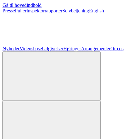
Gå til hovedindhold
Presse
Puljer
Inspektorrapporter
Selvbetjening
English
Nyheder
Vidensbase
Udgivelser
Høringer
Arrangementer
Om os