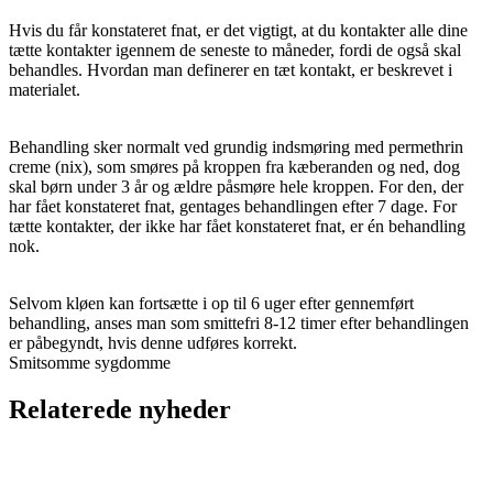
Hvis du får konstateret fnat, er det vigtigt, at du kontakter alle dine
tætte kontakter igennem de seneste to måneder, fordi de også skal
behandles. Hvordan man definerer en tæt kontakt, er beskrevet i
materialet.
Behandling sker normalt ved grundig indsmøring med permethrin
creme (nix), som smøres på kroppen fra kæberanden og ned, dog
skal børn under 3 år og ældre påsmøre hele kroppen. For den, der
har fået konstateret fnat, gentages behandlingen efter 7 dage. For
tætte kontakter, der ikke har fået konstateret fnat, er én behandling
nok.
Selvom kløen kan fortsætte i op til 6 uger efter gennemført
behandling, anses man som smittefri 8-12 timer efter behandlingen
er påbegyndt, hvis denne udføres korrekt.
Smitsomme sygdomme
Relaterede nyheder