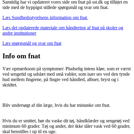
Samtidig har vi opdateret vores side om fnat på sst.dk og tilføjet en
side med de hyppigst stillede spørgsmål og svar om fnat.
Læs Sundhedsstyrelsens information om fnat
Læs det opdaterede materiale om håndtering af fnat på skoler og
andre institutioner
Læs spørgsmål og svar om fnat
Info om fnat
Vær opmærksom på symptomer: Pludselig intens kløe, som er værst
ved sengetid og udslæt med små vabler, som især ses ved den tynde
hud mellem fingrene, på fingre ved håndled, albuer, bryst og i
skridtet.
Bliv undersøgt af din læge, hvis du har mistanke om fnat.
Hvis du er smittet, bør du vaske dit tøj, håndklæder og sengetøj ved
minimum 60 grader. Tøj og andet, der ikke tåler vask ved 60 grader,
skal henstilles i op til en uge.