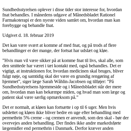
Sundhedsstyrelsen oplever i disse tider stor interesse for, hvordan
fnat behandles. I månedens udgave af Månedsbladet Rationel
Farmakoterapi er den nyeste viden samlet om, hvordan man kan
forebygge og behandle fnat.
Udgivet d. 18. februar 2019
Det kan være svært at komme af med fnat, og på trods af flere
behandlinger er der mange, der fortsat har udslæt og kløe.
”Hvis man vil være sikker på at komme fnat til livs, skal alle, som
den smittede har været i tæt kontakt med, også behandles. Det er
vigtigt, at instruktionen for, hvordan medicinen skal bruges, bliver
fulgt nøje, og samtidig skal der være en grundig rengøring af
hjemmet”, siger læge Sarah Wåhlin-Jacobsen og tilføjer: ”På
Sundhedsstyrelsens hjemmeside og i Månedsbladet står der mere
om, hvordan man kan bekæmpe miden, og hvad man som læge og
patient skal være særlig opmærksom på.”
Det er normalt, at kløen kan fortsætte i op til 6 uger. Men hvis
udslettet og kløen ikke bliver bedre en uge efter behandling med
permethrin 5% creme - og cremen er anvendt, som den skal - bør der
overvejes anden behandling. Der findes ikke andre markedsførte
lægemidler end permethrin i Danmark. Derfor kræver anden