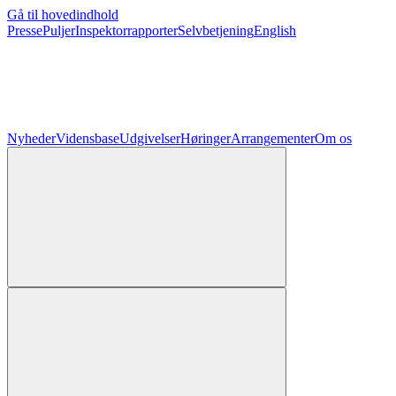
Gå til hovedindhold
Presse
Puljer
Inspektorrapporter
Selvbetjening
English
Nyheder
Vidensbase
Udgivelser
Høringer
Arrangementer
Om os