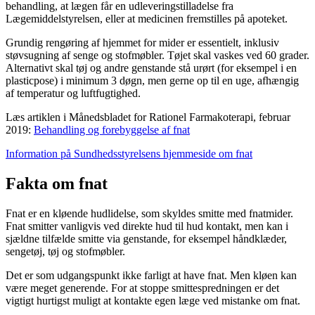
behandling, at lægen får en udleveringstilladelse fra
Lægemiddelstyrelsen, eller at medicinen fremstilles på apoteket.
Grundig rengøring af hjemmet for mider er essentielt, inklusiv
støvsugning af senge og stofmøbler. Tøjet skal vaskes ved 60 grader.
Alternativt skal tøj og andre genstande stå urørt (for eksempel i en
plasticpose) i minimum 3 døgn, men gerne op til en uge, afhængig
af temperatur og luftfugtighed.
Læs artiklen i Månedsbladet for Rationel Farmakoterapi, februar
2019:
Behandling og forebyggelse af fnat
Information på Sundhedsstyrelsens hjemmeside om fnat
Fakta om fnat
Fnat er en kløende hudlidelse, som skyldes smitte med fnatmider.
Fnat smitter vanligvis ved direkte hud til hud kontakt, men kan i
sjældne tilfælde smitte via genstande, for eksempel håndklæder,
sengetøj, tøj og stofmøbler.
Det er som udgangspunkt ikke farligt at have fnat. Men kløen kan
være meget generende. For at stoppe smittespredningen er det
vigtigt hurtigst muligt at kontakte egen læge ved mistanke om fnat.