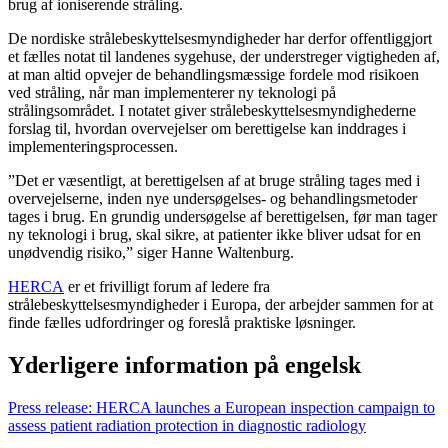
brug af ioniserende stråling.
De nordiske strålebeskyttelsesmyndigheder har derfor offentliggjort
et fælles notat til landenes sygehuse, der understreger vigtigheden af,
at man altid opvejer de behandlingsmæssige fordele mod risikoen
ved stråling, når man implementerer ny teknologi på
strålingsområdet. I notatet giver strålebeskyttelsesmyndighederne
forslag til, hvordan overvejelser om berettigelse kan inddrages i
implementeringsprocessen.
”Det er væsentligt, at berettigelsen af at bruge stråling tages med i
overvejelserne, inden nye undersøgelses- og behandlingsmetoder
tages i brug. En grundig undersøgelse af berettigelsen, før man tager
ny teknologi i brug, skal sikre, at patienter ikke bliver udsat for en
unødvendig risiko,” siger Hanne Waltenburg.
HERCA
er et frivilligt forum af ledere fra
strålebeskyttelsesmyndigheder i Europa, der arbejder sammen for at
finde fælles udfordringer og foreslå praktiske løsninger.
Yderligere information på engelsk
Press release: HERCA launches a European inspection campaign to
assess patient radiation protection in diagnostic radiology