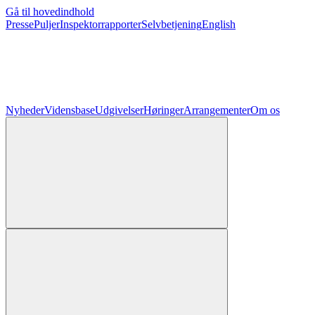
Gå til hovedindhold
Presse
Puljer
Inspektorrapporter
Selvbetjening
English
Nyheder
Vidensbase
Udgivelser
Høringer
Arrangementer
Om os