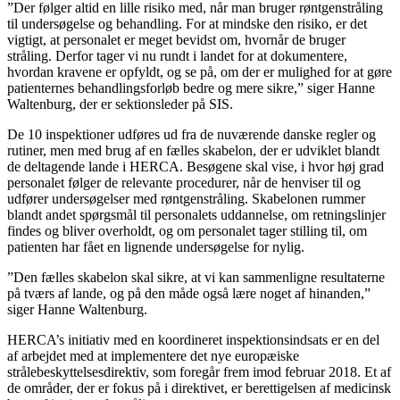
”Der følger altid en lille risiko med, når man bruger røntgenstråling
til undersøgelse og behandling. For at mindske den risiko, er det
vigtigt, at personalet er meget bevidst om, hvornår de bruger
stråling. Derfor tager vi nu rundt i landet for at dokumentere,
hvordan kravene er opfyldt, og se på, om der er mulighed for at gøre
patienternes behandlingsforløb bedre og mere sikre,” siger Hanne
Waltenburg, der er sektionsleder på SIS.
De 10 inspektioner udføres ud fra de nuværende danske regler og
rutiner, men med brug af en fælles skabelon, der er udviklet blandt
de deltagende lande i HERCA. Besøgene skal vise, i hvor høj grad
personalet følger de relevante procedurer, når de henviser til og
udfører undersøgelser med røntgenstråling. Skabelonen rummer
blandt andet spørgsmål til personalets uddannelse, om retningslinjer
findes og bliver overholdt, og om personalet tager stilling til, om
patienten har fået en lignende undersøgelse for nylig.
”Den fælles skabelon skal sikre, at vi kan sammenligne resultaterne
på tværs af lande, og på den måde også lære noget af hinanden,”
siger Hanne Waltenburg.
HERCA’s initiativ med en koordineret inspektionsindsats er en del
af arbejdet med at implementere det nye europæiske
strålebeskyttelsesdirektiv, som foregår frem imod februar 2018. Et af
de områder, der er fokus på i direktivet, er berettigelsen af medicinsk