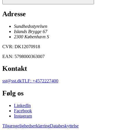
Adresse
Sundhedsstyrelsen
Islands Brygge 67
2300
København
S
CVR
:
DK12070918
EAN
:
5798000363007
Kontakt
sst@sst.dk
TLF
:
+4572227400
Følg os
LinkedIn
Facebook
Instagram
Tilgængelighedserklæring
Databeskyttelse