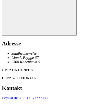
Adresse
Sundhedsstyrelsen
Islands Brygge 67
2300
København
S
CVR
:
DK12070918
EAN
:
5798000363007
Kontakt
sst@sst.dk
TLF
:
+4572227400