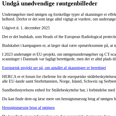
Undgå unødvendige røntgenbilleder
Undersøgelser med røntgen og forskellige typer af skanninger er effekt
helbred. Derfor er det som læge altid vigtigt at vurdere, om undersøgel
Udgivet d. 1. december 2025
Det er det budskab, som Heads of the European Radiological protec
Budskabet i kampagnen er, at læger skal være opmærksomme på, at røntg
I 2023 undersøgte et EU-projekt, om røntgenundersøgelser og CT-scann
scanninger i Danmark var fagligt berettigede, men der er altid plads ti
Europæisk projekt ser på, om antallet af skanninger er berettiget
HERCA er et forum for cheferne for de europæiske strålebeskyttelse
alle EU-lande samt Storbritannien, Norge, Island, Schweiz og Serbien
Sundhedsstyrelsens enhed for Strålebeskyttelse har, i forbindelse me
Du kan finde dem og læse mere om hensigtsmæssig brug af røntgen h
Hensigtsmæssig brug af røntgen