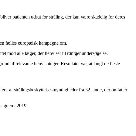
iver patienten udsat for stråling, der kan være skadelig for deres
 en fælles europæisk kampagne om.
tet mod alle læger, der henviser til røntgenundersøgelse.
 af relevante henvisninger. Resultatet var, at langt de fleste
k af strålingsbeskyttelsesmyndigheder fra 32 lande, der omfatter
mpagnen i 2019.