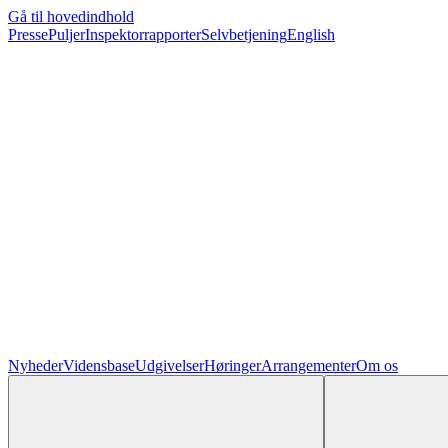
Gå til hovedindhold
Presse
Puljer
Inspektorrapporter
Selvbetjening
English
Nyheder
Vidensbase
Udgivelser
Høringer
Arrangementer
Om os