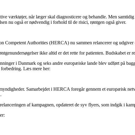
ive værktøjer, når læger skal diagnosticere og behandle. Men samtidig bl
sen nu også er nødvendig i forhold til de risici, røntgen også giver.
tion Competent Authorities (HERCA) nu sammen relancerer og udgiver
enundersøgelser ikke altid er det rette for patienten. Budskabet er ret
inger i Danmark og seks andre europæiske lande blev udført på baggrund
l forbedring. Læs mere her:
smyndigheder. Samarbejdet i HERCA foregår gennem et europæisk netvær
.
d relanceringen af kampagnen, opdateret de syv flyers, som indgik i ka
er: