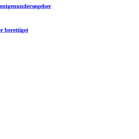
røntgenundersøgelser
r berettiget