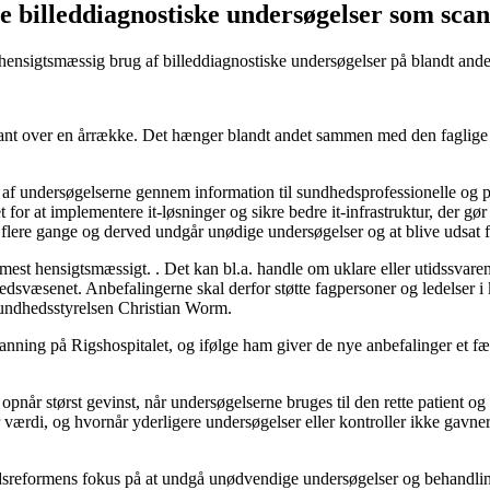
 billeddiagnostiske undersøgelser som sca
ensigtsmæssig brug af billeddiagnostiske undersøgelser på blandt andet
kant over en årrække. Det hænger blandt andet sammen med den faglige o
af undersøgelserne gennem information til sundhedsprofessionelle og p
for at implementere it-løsninger og sikre bedre it-infrastruktur, der gør 
flere gange og derved undgår unødige undersøgelser og at blive udsat f
mest hensigtsmæssigt. . Det kan bl.a. handle om uklare eller utidssvarend
dsvæsenet. Anbefalingerne skal derfor støtte fagpersoner og ledelser i ku
 Sundhedsstyrelsen Christian Worm.
ing på Rigshospitalet, og ifølge ham giver de nye anbefalinger et fælle
når størst gevinst, når undersøgelserne bruges til den rette patient og 
værdi, og hvornår yderligere undersøgelser eller kontroller ikke gavner 
dsreformens fokus på at undgå unødvendige undersøgelser og behandli