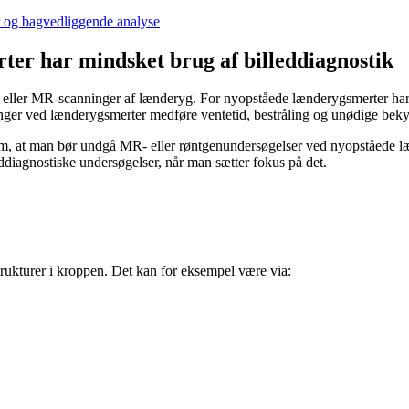
er og bagvedliggende analyse
ter har mindsket brug af billeddiagnostik
eller MR-scanninger af lænderyg. For nyopståede lænderygsmerter har b
er ved lænderygsmerter medføre ventetid, bestråling og unødige bekym
m, at man bør undgå MR- eller røntgenundersøgelser ved nyopståede læ
ddiagnostiske undersøgelser, når man sætter fokus på det.
 strukturer i kroppen. Det kan for eksempel være via: