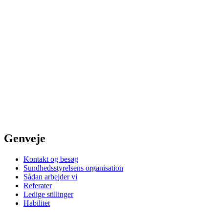
Genveje
Kontakt og besøg
Sundhedsstyrelsens organisation
Sådan arbejder vi
Referater
Ledige stillinger
Habilitet