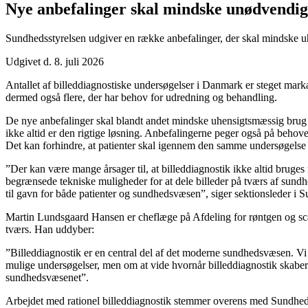
Nye anbefalinger skal mindske unødvendige
Sundhedsstyrelsen udgiver en række anbefalinger, der skal mindske uh
Udgivet d. 8. juli 2026
Antallet af billeddiagnostiske undersøgelser i Danmark er steget mar
dermed også flere, der har behov for udredning og behandling.
De nye anbefalinger skal blandt andet mindske uhensigtsmæssig brug 
ikke altid er den rigtige løsning. Anbefalingerne peger også på behovet 
Det kan forhindre, at patienter skal igennem den samme undersøgelse 
”Der kan være mange årsager til, at billeddiagnostik ikke altid bruges 
begrænsede tekniske muligheder for at dele billeder på tværs af sundhe
til gavn for både patienter og sundhedsvæsen”, siger sektionsleder i
Martin Lundsgaard Hansen er cheflæge på Afdeling for røntgen og scann
tværs. Han uddyber:
”Billeddiagnostik er en central del af det moderne sundhedsvæsen. Vi op
mulige undersøgelser, men om at vide hvornår billeddiagnostik skaber 
sundhedsvæsenet”.
Arbejdet med rationel billeddiagnostik stemmer overens med Sundhe