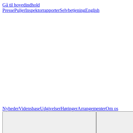
Gå til hovedindhold
Presse
Puljer
Inspektorrapporter
Selvbetjening
English
Nyheder
Vidensbase
Udgivelser
Høringer
Arrangementer
Om os