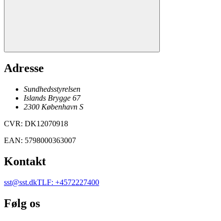
Adresse
Sundhedsstyrelsen
Islands Brygge 67
2300
København
S
CVR
:
DK12070918
EAN
:
5798000363007
Kontakt
sst@sst.dk
TLF
:
+4572227400
Følg os