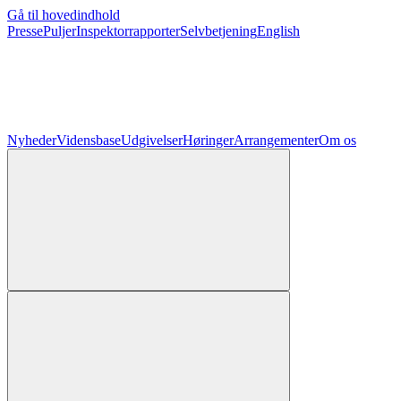
Gå til hovedindhold
Presse
Puljer
Inspektorrapporter
Selvbetjening
English
Nyheder
Vidensbase
Udgivelser
Høringer
Arrangementer
Om os