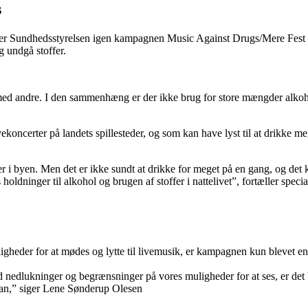
s
ører Sundhedsstyrelsen igen kampagnen Music Against Drugs/Mere Fes
g undgå stoffer.
b med andre. I den sammenhæng er der ikke brug for store mængder alkoh
erter på landets spillesteder, og som kan have lyst til at drikke meget a
ller i byen. Men det er ikke sundt at drikke for meget på en gang, og de
oldninger til alkohol og brugen af stoffer i nattelivet”, fortæller spe
gheder for at mødes og lytte til livemusik, er kampagnen kun blevet e
ed nedlukninger og begrænsninger på vores muligheder for at ses, er det 
kan,” siger Lene Sønderup Olesen