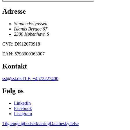
Adresse
Sundhedsstyrelsen
Islands Brygge 67
2300
København
S
CVR
:
DK12070918
EAN
:
5798000363007
Kontakt
sst@sst.dk
TLF
:
+4572227400
Følg os
LinkedIn
Facebook
Instagram
Tilgængelighedserklæring
Databeskyttelse