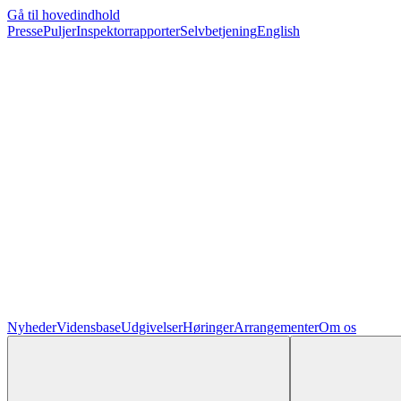
Gå til hovedindhold
Presse
Puljer
Inspektorrapporter
Selvbetjening
English
Nyheder
Vidensbase
Udgivelser
Høringer
Arrangementer
Om os