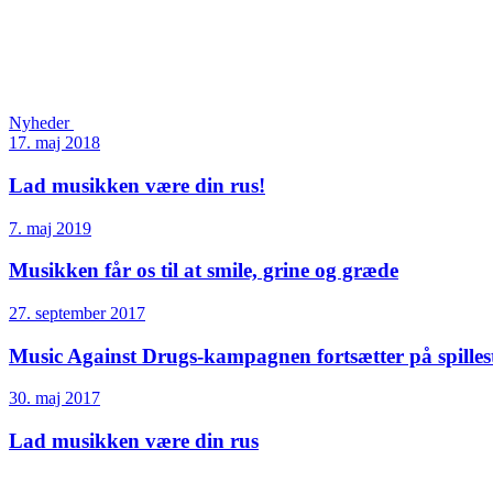
Nyheder
17. maj 2018
Lad musikken være din rus!
7. maj 2019
Musikken får os til at smile, grine og græde
27. september 2017
Music Against Drugs-kampagnen fortsætter på spilles
30. maj 2017
Lad musikken være din rus