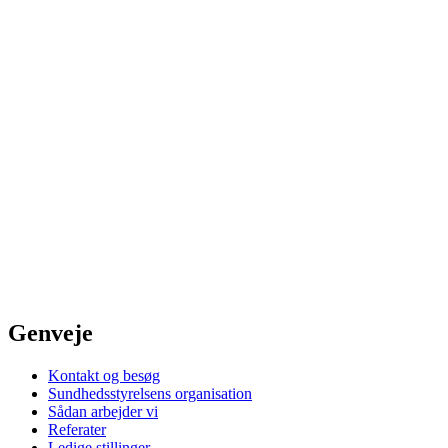
Genveje
Kontakt og besøg
Sundhedsstyrelsens organisation
Sådan arbejder vi
Referater
Ledige stillinger