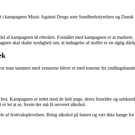
t i kampagnen Music Against Drugs som Sundhedsstyrelsen og Dansk li
del af kampagnen til efteråret. Formålet med kampagnen er at markere, at
gnen skal skabe synlighed om, at indtagelse af stoffer er en rigtig dårlig 
æk
, hvor man sammen med vennerne bliver et med tonerne fra yndlingsbandet
t. Kampagnen er rettet mod de helt unge, deres forældre og udskænkn
er let at se, hvem der må få serveret alkohol.
le af festivaloplevelsen. Bring alkohol på banen og vær ikke bange for a