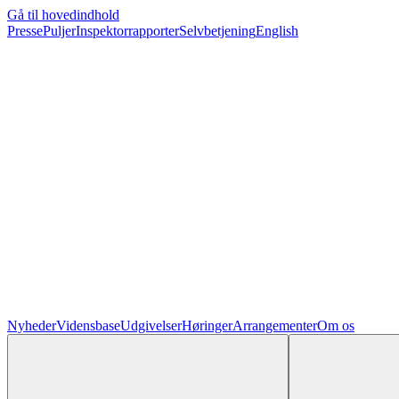
Gå til hovedindhold
Presse
Puljer
Inspektorrapporter
Selvbetjening
English
Nyheder
Vidensbase
Udgivelser
Høringer
Arrangementer
Om os