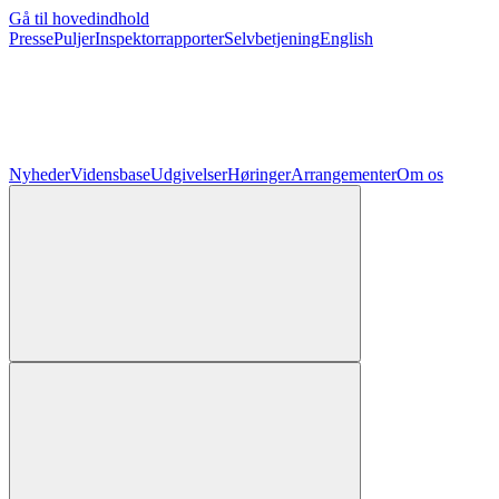
Gå til hovedindhold
Presse
Puljer
Inspektorrapporter
Selvbetjening
English
Nyheder
Vidensbase
Udgivelser
Høringer
Arrangementer
Om os