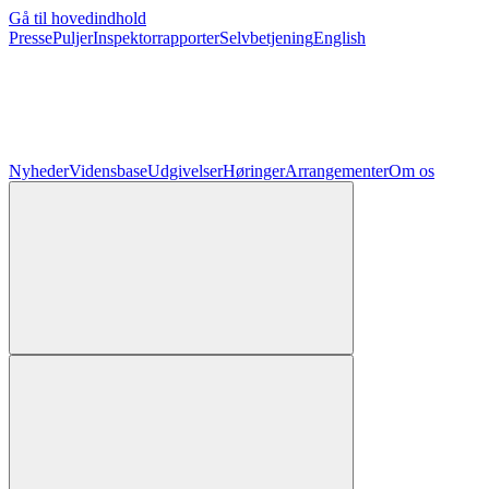
Gå til hovedindhold
Presse
Puljer
Inspektorrapporter
Selvbetjening
English
Nyheder
Vidensbase
Udgivelser
Høringer
Arrangementer
Om os