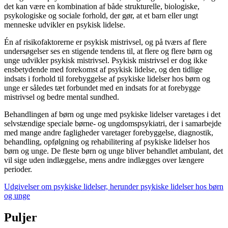
det kan være en kombination af både strukturelle, biologiske,
psykologiske og sociale forhold, der gør, at et barn eller ungt
menneske udvikler en psykisk lidelse.
Én af risikofaktorerne er psykisk mistrivsel, og på tværs af flere
undersøgelser ses en stigende tendens til, at flere og flere børn og
unge udvikler psykisk mistrivsel. Psykisk mistrivsel er dog ikke
ensbetydende med forekomst af psykisk lidelse, og den tidlige
indsats i forhold til forebyggelse af psykiske lidelser hos børn og
unge er således tæt forbundet med en indsats for at forebygge
mistrivsel og bedre mental sundhed.
Behandlingen af børn og unge med psykiske lidelser varetages i det
selvstændige speciale børne- og ungdomspsykiatri, der i samarbejde
med mange andre fagligheder varetager forebyggelse, diagnostik,
behandling, opfølgning og rehabilitering af psykiske lidelser hos
børn og unge. De fleste børn og unge bliver behandlet ambulant, det
vil sige uden indlæggelse, mens andre indlægges over længere
perioder.
Udgivelser om psykiske lidelser, herunder psykiske lidelser hos børn
og unge
Puljer