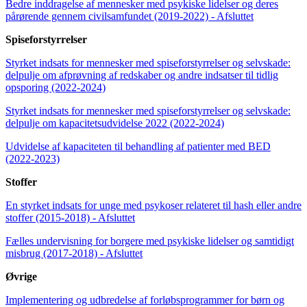
Bedre inddragelse af mennesker med psykiske lidelser og deres
pårørende gennem civil­samfundet (2019-2022) - Afsluttet
Spiseforstyrrelser
Styrket indsats for mennesker med spiseforstyrrelser og selvskade:
delpulje om afprøvning af redskaber og andre indsatser til tidlig
opsporing (2022-2024)
Styrket indsats for mennesker med spiseforstyrrelser og selvskade:
delpulje om kapacitetsudvidelse 2022 (2022-2024)
Udvidelse af kapaciteten til behandling af patienter med BED
(2022-2023)
Stoffer
En styrket indsats for unge med psykoser relateret til hash eller andre
stoffer (2015-2018) - Afsluttet
Fælles undervisning for borgere med psykiske lidelser og samtidigt
misbrug (2017-2018) - Afsluttet
Øvrige
Implementering og udbredelse af forløbs­programmer for børn og