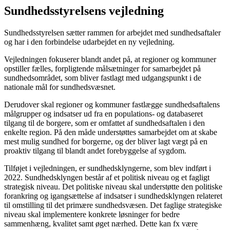
Sundhedsstyrelsens vejledning
Sundhedsstyrelsen sætter rammen for arbejdet med sundhedsaftaler
og har i den forbindelse udarbejdet en ny vejledning.
Vejledningen fokuserer blandt andet på, at regioner og kommuner
opstiller fælles, forpligtende målsætninger for samarbejdet på
sundhedsområdet, som bliver fastlagt med udgangspunkt i de
nationale mål for sundhedsvæsnet.
Derudover skal regioner og kommuner fastlægge sundhedsaftalens
målgrupper og indsatser ud fra en populations- og databaseret
tilgang til de borgere, som er omfattet af sundhedsaftalen i den
enkelte region. På den måde understøttes samarbejdet om at skabe
mest mulig sundhed for borgerne, og der bliver lagt vægt på en
proaktiv tilgang til blandt andet forebyggelse af sygdom.
Tilføjet i vejledningen, er sundhedsklyngerne, som blev indført i
2022. Sundhedsklyngen består af et politisk niveau og et fagligt
strategisk niveau. Det politiske niveau skal understøtte den politiske
forankring og igangsættelse af indsatser i sundhedsklyngen relateret
til omstilling til det primære sundhedsvæsen. Det faglige strategiske
niveau skal implementere konkrete løsninger for bedre
sammenhæng, kvalitet samt øget nærhed. Dette kan fx være