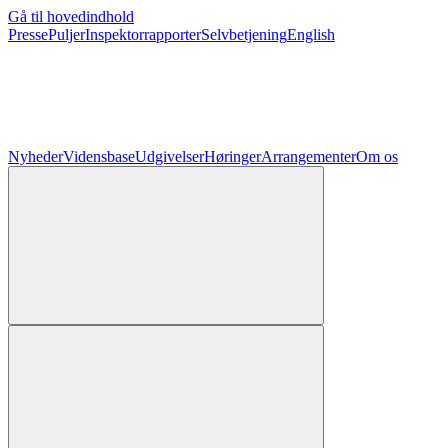
Gå til hovedindhold
Presse
Puljer
Inspektorrapporter
Selvbetjening
English
Nyheder
Vidensbase
Udgivelser
Høringer
Arrangementer
Om os