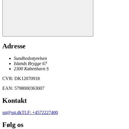
Adresse
Sundhedsstyrelsen
Islands Brygge 67
2300
København
S
CVR
:
DK12070918
EAN
:
5798000363007
Kontakt
sst@sst.dk
TLF
:
+4572227400
Følg os