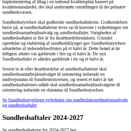
implementering af tiltag i en national kvalitetsplan baseret på
kvalitetsstandarder, der skal understøtte omstillingen til det primære
sundhedsvæsen.
Sundhedsstyrelsen skal godkende sundhedsaftalerne. Godkendelsen
beror på, at sundhedsaftalerne lever op til kravene i vejledningen om
sundhedssamarbejdsudvalg og sundhedsaftaler. Varigheden af
sundhedsaftalen er fire år fra ikrafttrædelsesdatoen. Grundet
oprettelse og etablering af sundhedsklynger gav Sundhedsstyrelsen
udsættelse af indsendelsesfristen på et halvt år. Dette betød at de
tidligere aftaler var gældende i fire og et halvt år. De nye
Sundhedsaftaler er således gældende i tre og et halvt år.
Senest to år efter ikrafttrædelse af sundhedsaftalerne skal
sundhedssamarbejdsudvalget til orientering indsende en
midtvejsstatus til Sundhedsstyrelsen, og senest et halvt år før
sundhedsaftalernes udløb skal sundhedssamarbejdsudvalgene til
orientering indsende en slutstatus til Sundhedsstyrelsen.
Se Sundhedsstyrelsens vejledning om sundhedskoordinationsudvalg
og sundhedsaftaler
Sundhedsaftaler 2024-2027
Se sundhedsaftalerne for 2024-2027 her: