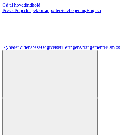
Gå til hovedindhold
Presse
Puljer
Inspektorrapporter
Selvbetjening
English
Nyheder
Vidensbase
Udgivelser
Høringer
Arrangementer
Om os