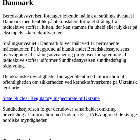
Danmark
Beredskabsstyrelsen foretager løbende måling af strålingsniveauet i
Danmark med henblik på at konstatere forhøjet stråling fra
radioaktive stoffer i luften, der kan stamme fra uheld eller ulykker på
eksempelvis kernekraftværker.
Strålingsniveauet i Danmark bliver målt ved 11 permanente
målestationer. På baggrund af blandt andet Beredskabsstyrelsens
overvågning af strålingsniveauer og prognoser for spredning af
radioaktive stoffer udformer Sundhedsstyrelsen sundhedsfaglig
rådgivning.
De ukrainske myndigheder bidrager åbent med information til
offentligheden om sikkerheden ved kernekraftværkerne på Ukrainsk
territorie:
State Nuclear Regulatory Inspectorate of Ukraine
Sundhedsstyrelsen følger derudover samarbejdet omkring
udveksling af information med videre i EU, IAEA og med de øvrige
nordiske myndigheder.