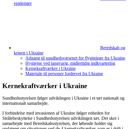
epidemier
Beredskab og
krigen i Ukraine
Adgang til sundheds­væsenet for flygtninge fra Ukraine
Hygiejne ved langvarig, midlertidig indkvartering
Kernekraftværker i Ukraine
Materiale til personer fordrevet fra Ukraine
Kernekraftværker i Ukraine
Sundhedsstyrelsen følger udviklingen i Ukraine i et tæt nationalt og
internationalt samarbejde.
I forbindelse med invasionen af Ukraine følger enheden for
Strålebeskyttelse i Sundhedsstyrelsen udviklingen tæt. Det sker i
samarbejde med Beredskabsstyrelsen, der løbende holder sig
opdateret om situationen ved de 4 kernekraftværker, som er i drift i