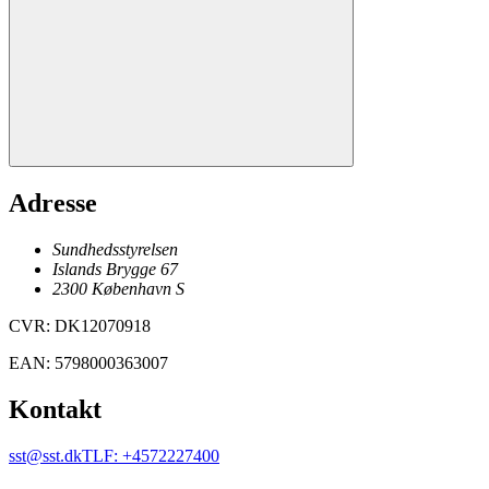
Adresse
Sundhedsstyrelsen
Islands Brygge 67
2300
København
S
CVR
:
DK12070918
EAN
:
5798000363007
Kontakt
sst@sst.dk
TLF
:
+4572227400