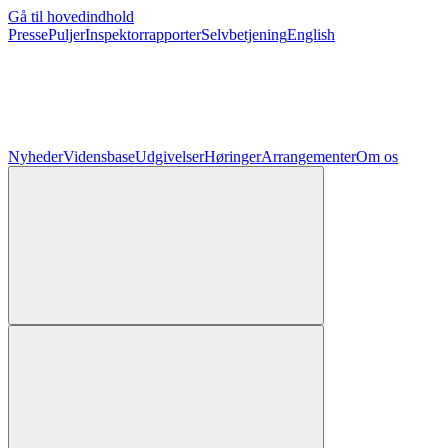
Gå til hovedindhold
Presse
Puljer
Inspektorrapporter
Selvbetjening
English
Nyheder
Vidensbase
Udgivelser
Høringer
Arrangementer
Om os