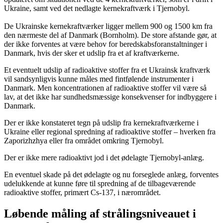
Ukraine, samt ved det nedlagte kernekraftværk i Tjernobyl.
De Ukrainske kernekraftværker ligger mellem 900 og 1500 km fra
den nærmeste del af Danmark (Bornholm). De store afstande gør, at
der ikke forventes at være behov for beredskabsforanstaltninger i
Danmark, hvis der sker et udslip fra et af kraftværkerne.
Et eventuelt udslip af radioaktive stoffer fra et Ukrainsk kraftværk
vil sandsynligvis kunne måles med fintfølende instrumenter i
Danmark. Men koncentrationen af radioaktive stoffer vil være så
lav, at det ikke har sundhedsmæssige konsekvenser for indbyggere i
Danmark.
Der er ikke konstateret tegn på udslip fra kernekraftværkerne i
Ukraine eller regional spredning af radioaktive stoffer – hverken fra
Zaporizhzhya eller fra området omkring Tjernobyl.
Der er ikke mere radioaktivt jod i det ødelagte Tjernobyl-anlæg.
En eventuel skade på det ødelagte og nu forseglede anlæg, forventes
udelukkende at kunne føre til spredning af de tilbageværende
radioaktive stoffer, primært Cs-137, i nærområdet.
Løbende måling af strålingsniveauet i