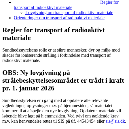
Regler for
transport af radioaktivt materiale
Lovgivning om transport af radioaktivt materiale
Orienteringer om transport af radioaktivt materiale
Regler for transport af radioaktivt
materiale
Sundhedsstyrelsens rolle er at sikre mennesker, dyr og miljø mod
skader fra ioniserende stråling i forbindelse med transport af
radioaktivt materiale.
OBS: Ny lovgivning på
strålebeskyttelsesområdet er trådt i kraft
pr. 1. januar 2026
Sundhedsstyrelsen er i gang med at opdatere alle relevante
vejledninger, oplysninger m.v. på hjemmesiden, så materialet
kommer til at afspejle den nye lovgivning. Opdateret materiale vil
løbende blive lagt på hjemmesiden. Ved tvivl om gældende krav
m.v. kan henvendelse rettes til SIS på tlf. 44543454 eller
sis@sis.dk
.