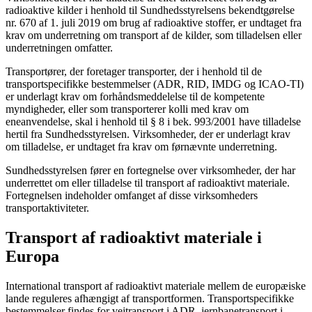
radioaktive kilder i henhold til Sundhedsstyrelsens bekendtgørelse
nr. 670 af 1. juli 2019 om brug af radioaktive stoffer, er undtaget fra
krav om underretning om transport af de kilder, som tilladelsen eller
underretningen omfatter.
Transportører, der foretager transporter, der i henhold til de
transportspecifikke bestemmelser (ADR, RID, IMDG og ICAO-TI)
er underlagt krav om forhåndsmeddelelse til de kompetente
myndigheder, eller som transporterer kolli med krav om
eneanvendelse, skal i henhold til § 8 i bek. 993/2001 have tilladelse
hertil fra Sundhedsstyrelsen. Virksomheder, der er underlagt krav
om tilladelse, er undtaget fra krav om førnævnte underretning.
Sundhedsstyrelsen fører en fortegnelse over virksomheder, der har
underrettet om eller tilladelse til transport af radioaktivt materiale.
Fortegnelsen indeholder omfanget af disse virksomheders
transportaktiviteter.
Transport af radioaktivt materiale i
Europa
International transport af radioaktivt materiale mellem de europæiske
lande reguleres afhængigt af transportformen. Transportspecifikke
bestemmelser findes for vejtransport i ADR, jernbanetransport i