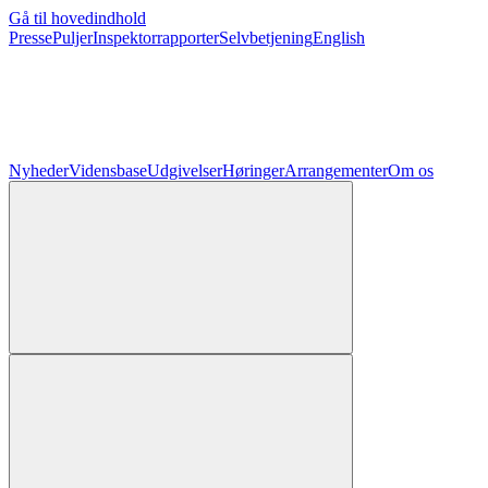
Gå til hovedindhold
Presse
Puljer
Inspektorrapporter
Selvbetjening
English
Nyheder
Vidensbase
Udgivelser
Høringer
Arrangementer
Om os