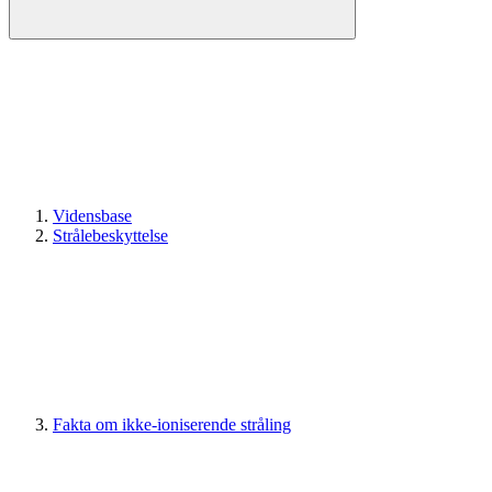
Vidensbase
Strålebeskyttelse
Fakta om ikke-ioniserende stråling