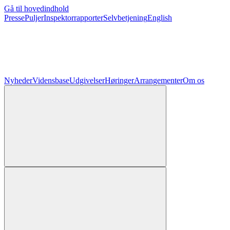
Gå til hovedindhold
Presse
Puljer
Inspektorrapporter
Selvbetjening
English
Nyheder
Vidensbase
Udgivelser
Høringer
Arrangementer
Om os