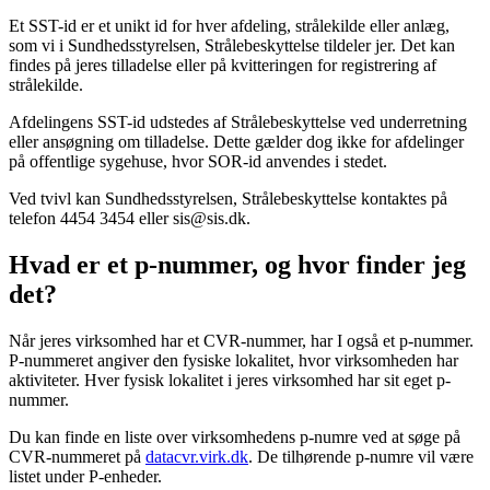
Et SST-id er et unikt id for hver afdeling, strålekilde eller anlæg,
som vi i Sundhedsstyrelsen, Strålebeskyttelse tildeler jer. Det kan
findes på jeres tilladelse eller på kvitteringen for registrering af
strålekilde.
Afdelingens SST-id udstedes af Strålebeskyttelse ved underretning
eller ansøgning om tilladelse. Dette gælder dog ikke for afdelinger
på offentlige sygehuse, hvor SOR-id anvendes i stedet.
Ved tvivl kan Sundhedsstyrelsen, Strålebeskyttelse kontaktes på
telefon 4454 3454 eller sis@sis.dk.
Hvad er et p-nummer, og hvor finder jeg
det?
Når jeres virksomhed har et CVR-nummer, har I også et p-nummer.
P-nummeret angiver den fysiske lokalitet, hvor virksomheden har
aktiviteter. Hver fysisk lokalitet i jeres virksomhed har sit eget p-
nummer.
Du kan finde en liste over virksomhedens p-numre ved at søge på
CVR-nummeret på
datacvr.virk.dk
. De tilhørende p-numre vil være
listet under P-enheder.