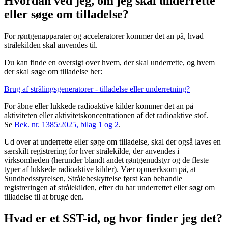
Hvordan ved jeg, om jeg skal underrette
eller søge om tilladelse?
For røntgenapparater og acceleratorer kommer det an på, hvad
strålekilden skal anvendes til.
Du kan finde en oversigt over hvem, der skal underrette, og hvem
der skal søge om tilladelse her:
Brug af strålingsgeneratorer - tilladelse eller underretning?
For åbne eller lukkede radioaktive kilder kommer det an på
aktiviteten eller aktivitetskoncentrationen af det radioaktive stof.
Se
Bek. nr. 1385/2025, bilag 1 og 2
.
Ud over at underrette eller søge om tilladelse, skal der også laves en
særskilt registrering for hver strålekilde, der anvendes i
virksomheden (herunder blandt andet røntgenudstyr og de fleste
typer af lukkede radioaktive kilder). Vær opmærksom på, at
Sundhedsstyrelsen, Strålebeskyttelse først kan behandle
registreringen af strålekilden, efter du har underrettet eller søgt om
tilladelse til at bruge den.
Hvad er et SST-id, og hvor finder jeg det?