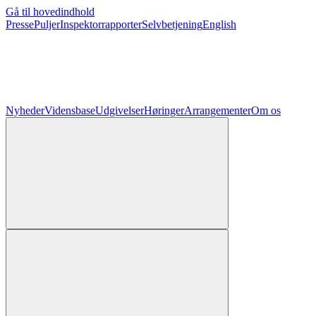
Gå til hovedindhold
Presse
Puljer
Inspektorrapporter
Selvbetjening
English
Nyheder
Vidensbase
Udgivelser
Høringer
Arrangementer
Om os