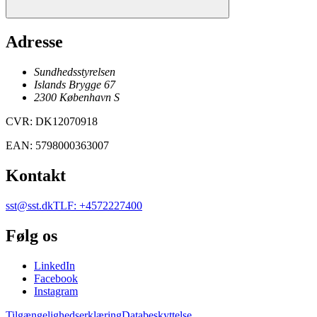
Adresse
Sundhedsstyrelsen
Islands Brygge 67
2300
København
S
CVR
:
DK12070918
EAN
:
5798000363007
Kontakt
sst@sst.dk
TLF
:
+4572227400
Følg os
LinkedIn
Facebook
Instagram
Tilgængelighedserklæring
Databeskyttelse