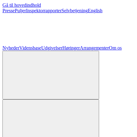
Gå til hovedindhold
Presse
Puljer
Inspektorrapporter
Selvbetjening
English
Nyheder
Vidensbase
Udgivelser
Høringer
Arrangementer
Om os