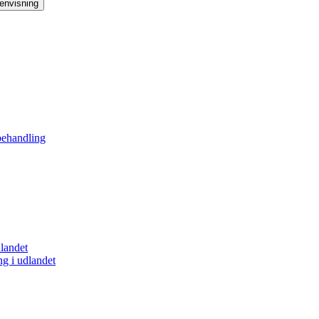
henvisning
behandling
landet
ng i udlandet