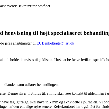
varshavende sekretær for området.
 henvisning til højt specialiseret behandlin
nde jeres ansøgninger til
EUBenkeltsager@sst.dk
l indeholde, henvises til tjeklisten. Husk at beskrive hvilken specifik 
 i udlandet, som udfører behandlingen.
 Denne giver grønt lys til, at I nu skal tage kontakt til afdelingen i 
r have fagligt følge, skal have tolk mm og skriv dette i journalen. Vi opfo
gningen af den endelige rejse senere. Rejsekontoret har også fået forhån