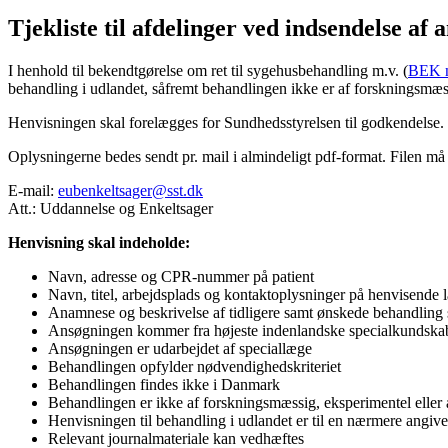
Tjekliste til afdelinger ved indsendelse af
I henhold til bekendtgørelse om ret til sygehusbehandling m.v. (
BEK n
behandling i udlandet, såfremt behandlingen ikke er af forskningsmæss
Henvisningen skal forelægges for Sundhedsstyrelsen til godkendelse.
Oplysningerne bedes sendt pr. mail i almindeligt pdf-format. Filen 
E-mail:
eubenkeltsager@sst.dk
Att.: Uddannelse og Enkeltsager
Henvisning skal indeholde:
Navn, adresse og CPR-nummer på patient
Navn, titel, arbejdsplads og kontaktoplysninger på henvisende l
Anamnese og beskrivelse af tidligere samt ønskede behandling
Ansøgningen kommer fra højeste indenlandske specialkundskab 
Ansøgningen er udarbejdet af speciallæge
Behandlingen opfylder nødvendighedskriteriet
Behandlingen findes ikke i Danmark
Behandlingen er ikke af forskningsmæssig, eksperimentel eller a
Henvisningen til behandling i udlandet er til en nærmere angivet
Relevant journalmateriale kan vedhæftes