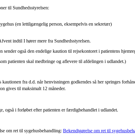
ner til Sundhedsstyrelsen:
ygehus (en lettilgængelig person, eksempelvis en sekretær)
fvent indtil I hører mere fra Sundhedsstyrelsen.
 sender også den endelige kaution til rejsekontoret i patientens hjemre
som patienten skal medbringe og aflevere til afdelingen i udlandet.)
s kautionen fra d.d. når henvisningen godkendes så her springes forhånd
tion gives til maksimalt 12 måneder.
 også i forløbet efter patienten er færdigbehandlet i udlandet.
lse om ret til sygehusbehandling:
Bekendtgørelse om ret til sygehusbeha