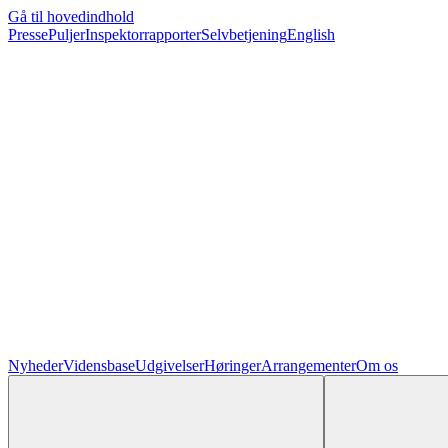
Gå til hovedindhold
Presse
Puljer
Inspektorrapporter
Selvbetjening
English
Nyheder
Vidensbase
Udgivelser
Høringer
Arrangementer
Om os