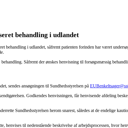
iseret behandling i udlandet
et behandling i udlandet, såfremt patienten forinden har været undersøgt
de.
v behandling. Såfremt der ønskes henvisning til forsøgsmæssig behandlin
andet, sendes ansøgningen til Sundhedsstyrelsen på
EUBenkeltsager@sst
ekendtgørelsen. Godkendes henvisningen, får henvisende afdeling besk
nderrette Sundhedsstyrelsen herom snarest, således at de endelige kauti
ette, henvises til nedenstående beskrivelse af arbejdsprocessen, hvor h