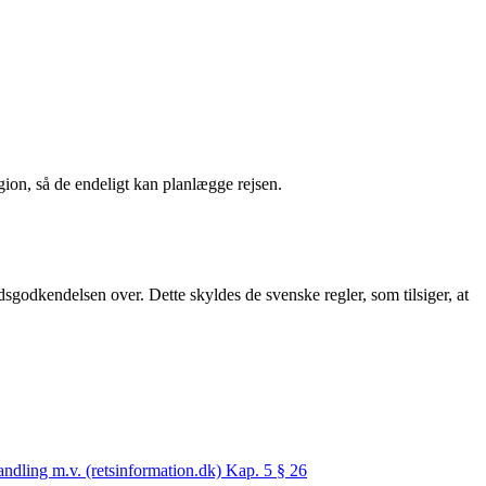
gion, så de endeligt kan planlægge rejsen.
sgodkendelsen over. Dette skyldes de svenske regler, som tilsiger, at
ndling m.v. (retsinformation.dk) Kap. 5 § 26