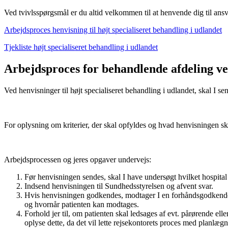
Ved tvivlsspørgsmål er du altid velkommen til at henvende dig til ans
Arbejdsproces henvisning til højt specialiseret behandling i udlandet
Tjekliste højt specialiseret behandling i udlandet
Arbejdsproces for behandlende afdeling ved
Ved henvisninger til højt specialiseret behandling i udlandet, skal I se
For oplysning om kriterier, der skal opfyldes og hvad henvisningen ska
Arbejdsprocessen og jeres opgaver undervejs:
Før henvisningen sendes, skal I have undersøgt hvilket hospital
Indsend henvisningen til Sundhedsstyrelsen og afvent svar.
Hvis henvisningen godkendes, modtager I en forhåndsgodkendelse.
og hvornår patienten kan modtages.
Forhold jer til, om patienten skal ledsages af evt. pårørende elle
oplyse dette, da det vil lette rejsekontorets proces med planlæ