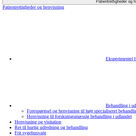
Patientrettigheder og 
Patientrettigheder og henvisning
Eksperimentel 
Behandling i ud
Forespørgsel og henvisning til højt specialiseret behandli
Henvisning til forskningsmæssig behandling i udlandet
Henvisning og visitation
Ret til hurtig udredning og behandling
Frit sygehusvalg