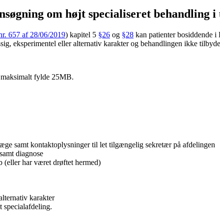
 ansøgning om højt specialiseret behandling i
r. 657 af 28/06/2019
) kapitel 5
§26
og
§28
kan patienter bosiddende i
ig, eksperimentel eller alternativ karakter og behandlingen ikke tilbyd
må maksimalt fylde 25MB.
æge samt kontaktoplysninger til let tilgængelig sekretær på afdelingen
 samt diagnose
(eller har været drøftet hermed)
lternativ karakter
 specialafdeling.