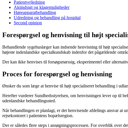
Patientvejledning
Aktindsigt og klagemuligheder
Høreapparatbehandling
Udredning og behandling på hospital
Second opinion
Forespørgsel og henvisning til højt special
Behandlende sygehuslæger kan indsende henvisning til højt specialiser
højeste indenlandske specialkundskab indenfor det pågældende områ
Der kan ikke henvises til forsøgsmæssig, eksperimentel eller alternati
Proces for forespørgsel og henvisning
Ønsker du som læge at henvise til højt specialiseret behandling i udl
Herefter vurderer Sundhedsstyrelsen, om henvisningen lever op til b
udenlandske behandlingssted.
Når behandlingen er planlagt, er det henvisende afdelings ansvar at u
rejsekontoret i patientens bopælsregion.
Der er således flere steps i ansøgningsprocessen. For overblik over d