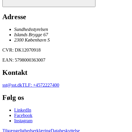
Adresse
Sundhedsstyrelsen
Islands Brygge 67
2300
København
S
CVR
:
DK12070918
EAN
:
5798000363007
Kontakt
sst@sst.dk
TLF
:
+4572227400
Følg os
LinkedIn
Facebook
Instagram
Tilgængelighedserklæring
Databeskyttelse