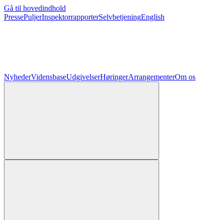
Gå til hovedindhold
Presse
Puljer
Inspektorrapporter
Selvbetjening
English
Nyheder
Vidensbase
Udgivelser
Høringer
Arrangementer
Om os