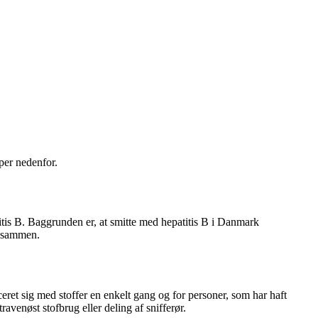
per nedenfor.
itis B. Baggrunden er, at smitte med hepatitis B i Danmark
r sammen.
eret sig med stoffer en enkelt gang og for personer, som har haft
ravenøst stofbrug eller deling af snifferør.