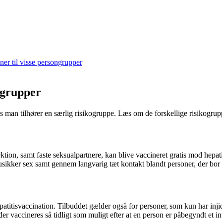
iner til visse persongrupper
kogrupper
s man tilhører en særlig risikogruppe. Læs om de forskellige risikogrup
ion, samt faste seksualpartnere, kan blive vaccineret gratis mod hepat
a usikker sex samt gennem langvarig tæt kontakt blandt personer, der bo
atitisvaccination. Tilbuddet gælder også for personer, som kun har injic
er vaccineres så tidligt som muligt efter at en person er påbegyndt et int