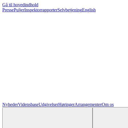
Gå til hovedindhold
Presse
Puljer
Inspektorrapporter
Selvbetjening
English
Nyheder
Vidensbase
Udgivelser
Høringer
Arrangementer
Om os