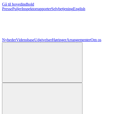
Gå til hovedindhold
Presse
Puljer
Inspektorrapporter
Selvbetjening
English
Nyheder
Vidensbase
Udgivelser
Høringer
Arrangementer
Om os